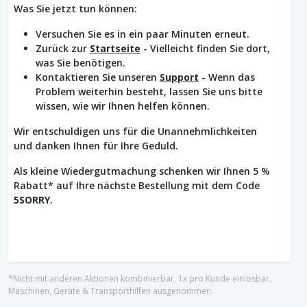
Was Sie jetzt tun können:
Versuchen Sie es in ein paar Minuten erneut.
Zurück zur
Startseite
- Vielleicht finden Sie dort,
was Sie benötigen.
Kontaktieren Sie unseren
Support
- Wenn das
Problem weiterhin besteht, lassen Sie uns bitte
wissen, wie wir Ihnen helfen können.
Wir entschuldigen uns für die Unannehmlichkeiten
und danken Ihnen für Ihre Geduld.
Als kleine Wiedergutmachung schenken wir Ihnen 5 %
Rabatt* auf Ihre nächste Bestellung mit dem Code
5SORRY
.
*Nicht mit anderen Aktionen kombinierbar, 1x pro Kunde einlösbar,
Maschinen, Geräte & Transporthilfen ausgenommen.