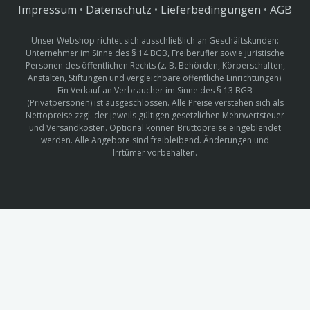
Impressum
•
Datenschutz
•
Lieferbedingungen
•
AGB
Unser Webshop richtet sich ausschließlich an Geschäftskunden:
Unternehmer im Sinne des § 14 BGB, Freiberufler sowie juristische
Personen des öffentlichen Rechts (z. B. Behörden, Körperschaften,
Anstalten, Stiftungen und vergleichbare öffentliche Einrichtungen).
Ein Verkauf an Verbraucher im Sinne des § 13 BGB
(Privatpersonen) ist ausgeschlossen. Alle Preise verstehen sich als
Nettopreise zzgl. der jeweils gültigen gesetzlichen Mehrwertsteuer
und Versandkosten. Optional können Bruttopreise eingeblendet
werden. Alle Angebote sind freibleibend. Änderungen und
Irrtümer vorbehalten.