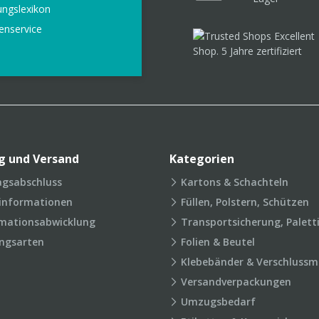
ungslexikon
enservice
g und Versand
Kategorien
agsabschluss
Kartons & Schachteln
rinformationen
Füllen, Polstern, Schützen
mationsabwicklung
Transportsicherung, Palett
ngsarten
Folien & Beutel
Klebebänder & Verschlussmi
Versandverpackungen
Umzugsbedarf