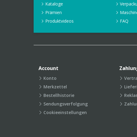
Kataloge
Verpack
Prämien
Maschin
Produktvideos
FAQ
Account
Zahlun
Konto
Vertr
Merkzettel
Liefe
Bestellhistorie
Rekla
Sendungsverfolgung
Zahlu
Cookieeinstellungen