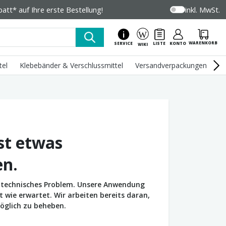
tt* auf Ihre erste Bestellung!
inkl. MwSt.
WARENKORB
SERVICE
LISTE
KONTO
WIKI
tel
Klebebänder & Verschlussmittel
Versandverpackungen
U
st etwas
en.
in technisches Problem. Unsere Anwendung
wie erwartet. Wir arbeiten bereits daran,
öglich zu beheben.