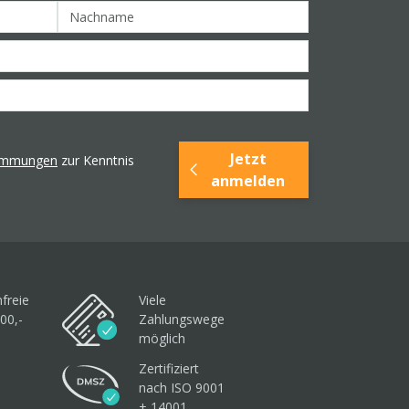
Jetzt
timmungen
zur Kenntnis
anmelden
freie
Viele
00,-
Zahlungswege
möglich
Zertifiziert
nach ISO 9001
+ 14001