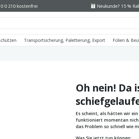
0 0 210 kostenfrei
Neukunde? 15 % Raba
 Schützen
Transportsicherung, Palettierung, Export
Folien & Beu
Oh nein! Da i
schiefgelauf
Es scheint, als hätten wir e
funktioniert momentan nicht 
das Problem so schnell wie m
Was Sie jetzt tun können: