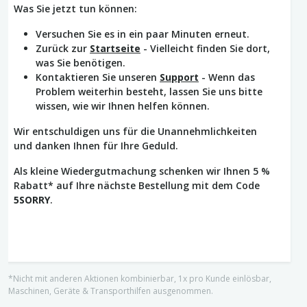
Was Sie jetzt tun können:
Versuchen Sie es in ein paar Minuten erneut.
Zurück zur
Startseite
- Vielleicht finden Sie dort,
was Sie benötigen.
Kontaktieren Sie unseren
Support
- Wenn das
Problem weiterhin besteht, lassen Sie uns bitte
wissen, wie wir Ihnen helfen können.
Wir entschuldigen uns für die Unannehmlichkeiten
und danken Ihnen für Ihre Geduld.
Als kleine Wiedergutmachung schenken wir Ihnen 5 %
Rabatt* auf Ihre nächste Bestellung mit dem Code
5SORRY
.
*Nicht mit anderen Aktionen kombinierbar, 1x pro Kunde einlösbar,
Maschinen, Geräte & Transporthilfen ausgenommen.