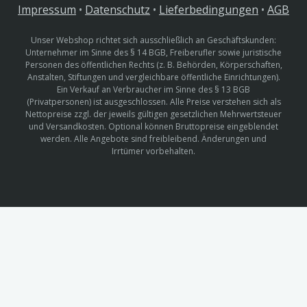
Impressum
•
Datenschutz
•
Lieferbedingungen
•
AGB
Unser Webshop richtet sich ausschließlich an Geschäftskunden:
Unternehmer im Sinne des § 14 BGB, Freiberufler sowie juristische
Personen des öffentlichen Rechts (z. B. Behörden, Körperschaften,
Anstalten, Stiftungen und vergleichbare öffentliche Einrichtungen).
Ein Verkauf an Verbraucher im Sinne des § 13 BGB
(Privatpersonen) ist ausgeschlossen. Alle Preise verstehen sich als
Nettopreise zzgl. der jeweils gültigen gesetzlichen Mehrwertsteuer
und Versandkosten. Optional können Bruttopreise eingeblendet
werden. Alle Angebote sind freibleibend. Änderungen und
Irrtümer vorbehalten.