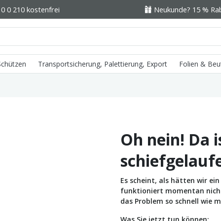
0 0 210 kostenfrei
Neukunde? 15 % Raba
 Schützen
Transportsicherung, Palettierung, Export
Folien & Beu
Oh nein! Da i
schiefgelauf
Es scheint, als hätten wir e
funktioniert momentan nicht 
das Problem so schnell wie m
Was Sie jetzt tun können: