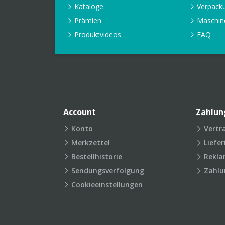
Kataloge
Verpack
Prämien
Maschin
Produktvideos
FAQ
Account
Zahlun
Konto
Vertr
Merkzettel
Liefe
Bestellhistorie
Rekla
Sendungsverfolgung
Zahlu
Cookieeinstellungen