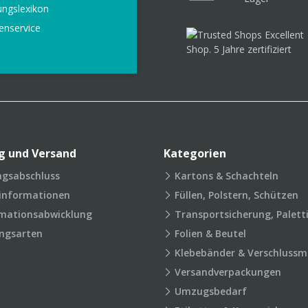
ungslexikon
enservice
g und Versand
Kategorien
agsabschluss
Kartons & Schachteln
rinformationen
Füllen, Polstern, Schützen
mationsabwicklung
Transportsicherung, Palett
ngsarten
Folien & Beutel
Klebebänder & Verschlussmi
Versandverpackungen
Umzugsbedarf