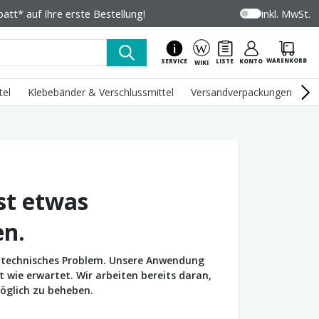
tt* auf Ihre erste Bestellung!
inkl. MwSt.
WARENKORB
SERVICE
LISTE
KONTO
WIKI
tel
Klebebänder & Verschlussmittel
Versandverpackungen
U
st etwas
en.
in technisches Problem. Unsere Anwendung
wie erwartet. Wir arbeiten bereits daran,
öglich zu beheben.