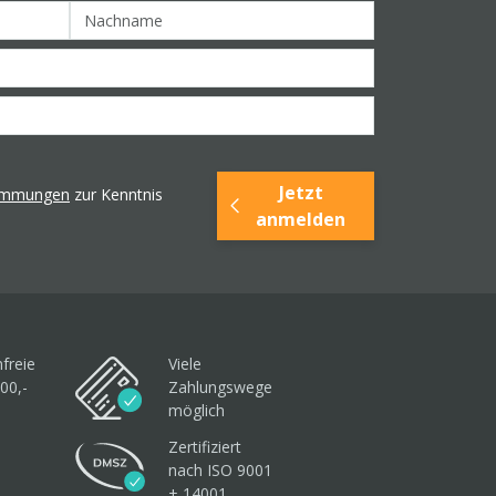
Jetzt
timmungen
zur Kenntnis
anmelden
freie
Viele
00,-
Zahlungswege
möglich
Zertifiziert
nach ISO 9001
+ 14001