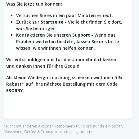
Was Sie jetzt tun können:
Versuchen Sie es in ein paar Minuten erneut.
Zurück zur
Startseite
- Vielleicht finden Sie dort,
was Sie benötigen.
Kontaktieren Sie unseren
Support
- Wenn das
Problem weiterhin besteht, lassen Sie uns bitte
wissen, wie wir Ihnen helfen können.
Wir entschuldigen uns für die Unannehmlichkeiten
und danken Ihnen für Ihre Geduld.
Als kleine Wiedergutmachung schenken wir Ihnen 5 %
Rabatt* auf Ihre nächste Bestellung mit dem Code
5SORRY
.
*Nicht mit anderen Aktionen kombinierbar, 1x pro Kunde einlösbar,
Maschinen, Geräte & Transporthilfen ausgenommen.