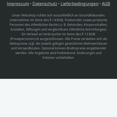
Impressum
•
Datenschutz
•
Lieferbedingungen
•
AGB
Unser Webshop richtet sich ausschließlich an Geschäftskunden:
Unternehmer im Sinne des § 14 BGB, Freiberufler sowie juristische
Personen des öffentlichen Rechts (z. B. Behörden, Körperschaften,
Anstalten, Stiftungen und vergleichbare öffentliche Einrichtungen).
Ein Verkauf an Verbraucher im Sinne des § 13 BGB
(Privatpersonen) ist ausgeschlossen. Alle Preise verstehen sich als
Nettopreise zzgl. der jeweils gültigen gesetzlichen Mehrwertsteuer
und Versandkosten. Optional können Bruttopreise eingeblendet
werden. Alle Angebote sind freibleibend. Änderungen und
Irrtümer vorbehalten.