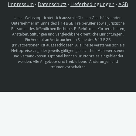
Impressum
•
Datenschutz
•
Lieferbedingungen
•
AGB
Unser Webshop richtet sich ausschließlich an Geschäftskunden:
Unternehmer im Sinne des § 14 BGB, Freiberufler sowie juristische
Personen des öffentlichen Rechts (z. B. Behörden, Körperschaften,
Anstalten, Stiftungen und vergleichbare öffentliche Einrichtungen).
Ein Verkauf an Verbraucher im Sinne des § 13 BGB
(Privatpersonen) ist ausgeschlossen. Alle Preise verstehen sich als
Nettopreise zzgl. der jeweils gültigen gesetzlichen Mehrwertsteuer
und Versandkosten. Optional können Bruttopreise eingeblendet
werden. Alle Angebote sind freibleibend. Änderungen und
Irrtümer vorbehalten.