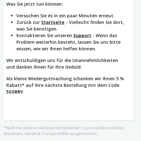
Was Sie jetzt tun können:
Versuchen Sie es in ein paar Minuten erneut.
Zurück zur
Startseite
- Vielleicht finden Sie dort,
was Sie benötigen.
Kontaktieren Sie unseren
Support
- Wenn das
Problem weiterhin besteht, lassen Sie uns bitte
wissen, wie wir Ihnen helfen können.
Wir entschuldigen uns für die Unannehmlichkeiten
und danken Ihnen für Ihre Geduld.
Als kleine Wiedergutmachung schenken wir Ihnen 5 %
Rabatt* auf Ihre nächste Bestellung mit dem Code
5SORRY
.
*Nicht mit anderen Aktionen kombinierbar, 1x pro Kunde einlösbar,
Maschinen, Geräte & Transporthilfen ausgenommen.