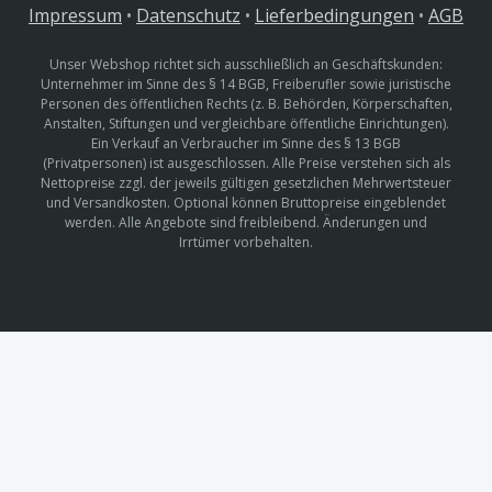
Impressum
•
Datenschutz
•
Lieferbedingungen
•
AGB
Unser Webshop richtet sich ausschließlich an Geschäftskunden:
Unternehmer im Sinne des § 14 BGB, Freiberufler sowie juristische
Personen des öffentlichen Rechts (z. B. Behörden, Körperschaften,
Anstalten, Stiftungen und vergleichbare öffentliche Einrichtungen).
Ein Verkauf an Verbraucher im Sinne des § 13 BGB
(Privatpersonen) ist ausgeschlossen. Alle Preise verstehen sich als
Nettopreise zzgl. der jeweils gültigen gesetzlichen Mehrwertsteuer
und Versandkosten. Optional können Bruttopreise eingeblendet
werden. Alle Angebote sind freibleibend. Änderungen und
Irrtümer vorbehalten.