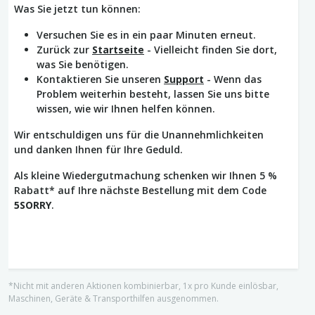
Was Sie jetzt tun können:
Versuchen Sie es in ein paar Minuten erneut.
Zurück zur
Startseite
- Vielleicht finden Sie dort,
was Sie benötigen.
Kontaktieren Sie unseren
Support
- Wenn das
Problem weiterhin besteht, lassen Sie uns bitte
wissen, wie wir Ihnen helfen können.
Wir entschuldigen uns für die Unannehmlichkeiten
und danken Ihnen für Ihre Geduld.
Als kleine Wiedergutmachung schenken wir Ihnen 5 %
Rabatt* auf Ihre nächste Bestellung mit dem Code
5SORRY
.
*Nicht mit anderen Aktionen kombinierbar, 1x pro Kunde einlösbar,
Maschinen, Geräte & Transporthilfen ausgenommen.