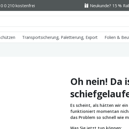
0 0 210 kostenfrei
Neukunde? 15 % Raba
 Schützen
Transportsicherung, Palettierung, Export
Folien & Beu
Oh nein! Da i
schiefgelauf
Es scheint, als hätten wir e
funktioniert momentan nicht 
das Problem so schnell wie m
Was Sie jetzt tun können: