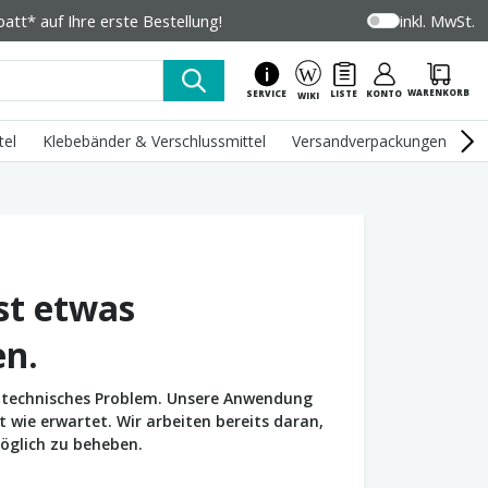
tt* auf Ihre erste Bestellung!
inkl. MwSt.
WARENKORB
SERVICE
LISTE
KONTO
WIKI
tel
Klebebänder & Verschlussmittel
Versandverpackungen
U
st etwas
en.
in technisches Problem. Unsere Anwendung
wie erwartet. Wir arbeiten bereits daran,
öglich zu beheben.