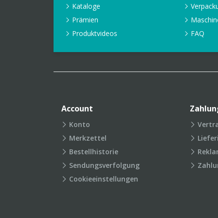
Kataloge
Verpack
Prämien
Maschin
Produktvideos
FAQ
Account
Zahlun
Konto
Vertr
Merkzettel
Liefe
Bestellhistorie
Rekla
Sendungsverfolgung
Zahlu
Cookieeinstellungen