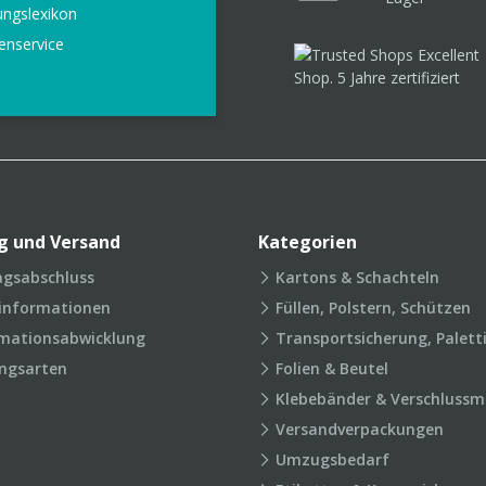
ungslexikon
enservice
g und Versand
Kategorien
agsabschluss
Kartons & Schachteln
rinformationen
Füllen, Polstern, Schützen
mationsabwicklung
Transportsicherung, Palett
ngsarten
Folien & Beutel
Klebebänder & Verschlussmi
Versandverpackungen
Umzugsbedarf