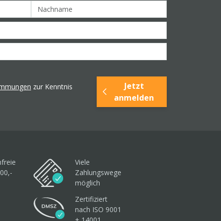
Jetzt
timmungen
zur Kenntnis
anmelden
freie
Viele
00,-
Zahlungswege
möglich
Zertifiziert
nach ISO 9001
+ 14001