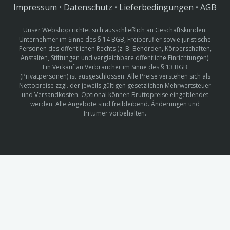
Impressum
•
Datenschutz
•
Lieferbedingungen
•
AGB
Unser Webshop richtet sich ausschließlich an Geschäftskunden:
Unternehmer im Sinne des § 14 BGB, Freiberufler sowie juristische
Personen des öffentlichen Rechts (z. B. Behörden, Körperschaften,
Anstalten, Stiftungen und vergleichbare öffentliche Einrichtungen).
Ein Verkauf an Verbraucher im Sinne des § 13 BGB
(Privatpersonen) ist ausgeschlossen. Alle Preise verstehen sich als
Nettopreise zzgl. der jeweils gültigen gesetzlichen Mehrwertsteuer
und Versandkosten. Optional können Bruttopreise eingeblendet
werden. Alle Angebote sind freibleibend. Änderungen und
Irrtümer vorbehalten.