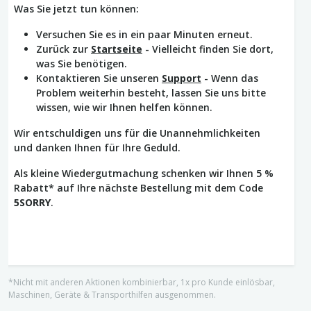
Was Sie jetzt tun können:
Versuchen Sie es in ein paar Minuten erneut.
Zurück zur
Startseite
- Vielleicht finden Sie dort,
was Sie benötigen.
Kontaktieren Sie unseren
Support
- Wenn das
Problem weiterhin besteht, lassen Sie uns bitte
wissen, wie wir Ihnen helfen können.
Wir entschuldigen uns für die Unannehmlichkeiten
und danken Ihnen für Ihre Geduld.
Als kleine Wiedergutmachung schenken wir Ihnen 5 %
Rabatt* auf Ihre nächste Bestellung mit dem Code
5SORRY
.
*Nicht mit anderen Aktionen kombinierbar, 1x pro Kunde einlösbar,
Maschinen, Geräte & Transporthilfen ausgenommen.