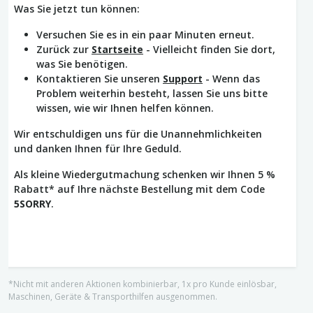
Was Sie jetzt tun können:
Versuchen Sie es in ein paar Minuten erneut.
Zurück zur
Startseite
- Vielleicht finden Sie dort,
was Sie benötigen.
Kontaktieren Sie unseren
Support
- Wenn das
Problem weiterhin besteht, lassen Sie uns bitte
wissen, wie wir Ihnen helfen können.
Wir entschuldigen uns für die Unannehmlichkeiten
und danken Ihnen für Ihre Geduld.
Als kleine Wiedergutmachung schenken wir Ihnen 5 %
Rabatt* auf Ihre nächste Bestellung mit dem Code
5SORRY
.
*Nicht mit anderen Aktionen kombinierbar, 1x pro Kunde einlösbar,
Maschinen, Geräte & Transporthilfen ausgenommen.