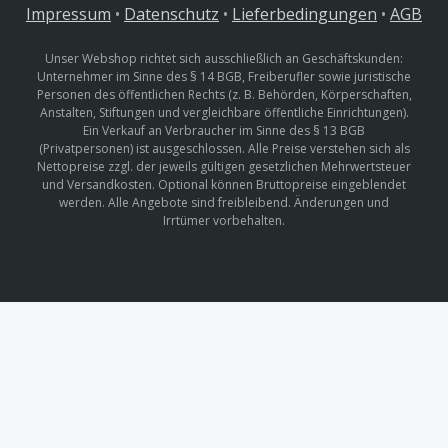
Impressum
•
Datenschutz
•
Lieferbedingungen
•
AGB
Unser Webshop richtet sich ausschließlich an Geschäftskunden:
Unternehmer im Sinne des § 14 BGB, Freiberufler sowie juristische
Personen des öffentlichen Rechts (z. B. Behörden, Körperschaften,
Anstalten, Stiftungen und vergleichbare öffentliche Einrichtungen).
Ein Verkauf an Verbraucher im Sinne des § 13 BGB
(Privatpersonen) ist ausgeschlossen. Alle Preise verstehen sich als
Nettopreise zzgl. der jeweils gültigen gesetzlichen Mehrwertsteuer
und Versandkosten. Optional können Bruttopreise eingeblendet
werden. Alle Angebote sind freibleibend. Änderungen und
Irrtümer vorbehalten.