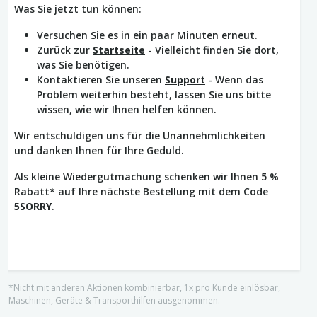
Was Sie jetzt tun können:
Versuchen Sie es in ein paar Minuten erneut.
Zurück zur
Startseite
- Vielleicht finden Sie dort,
was Sie benötigen.
Kontaktieren Sie unseren
Support
- Wenn das
Problem weiterhin besteht, lassen Sie uns bitte
wissen, wie wir Ihnen helfen können.
Wir entschuldigen uns für die Unannehmlichkeiten
und danken Ihnen für Ihre Geduld.
Als kleine Wiedergutmachung schenken wir Ihnen 5 %
Rabatt* auf Ihre nächste Bestellung mit dem Code
5SORRY
.
*Nicht mit anderen Aktionen kombinierbar, 1x pro Kunde einlösbar,
Maschinen, Geräte & Transporthilfen ausgenommen.