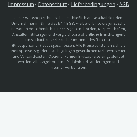
Impressum
•
Datenschutz
•
Lieferbedingungen
•
AGB
Unser Webshop richtet sich ausschließlich an Geschäftskunden:
Unternehmer im Sinne des § 14 BGB, Freiberufler sowie juristische
Personen des öffentlichen Rechts (z. B. Behörden, Körperschaften,
Anstalten, Stiftungen und vergleichbare öffentliche Einrichtungen).
Ein Verkauf an Verbraucher im Sinne des § 13 BGB
(Privatpersonen) ist ausgeschlossen. Alle Preise verstehen sich als
Nettopreise zzgl. der jeweils gültigen gesetzlichen Mehrwertsteuer
und Versandkosten. Optional können Bruttopreise eingeblendet
werden. Alle Angebote sind freibleibend. Änderungen und
Irrtümer vorbehalten.