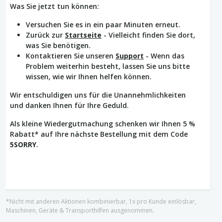
Was Sie jetzt tun können:
Versuchen Sie es in ein paar Minuten erneut.
Zurück zur
Startseite
- Vielleicht finden Sie dort,
was Sie benötigen.
Kontaktieren Sie unseren
Support
- Wenn das
Problem weiterhin besteht, lassen Sie uns bitte
wissen, wie wir Ihnen helfen können.
Wir entschuldigen uns für die Unannehmlichkeiten
und danken Ihnen für Ihre Geduld.
Als kleine Wiedergutmachung schenken wir Ihnen 5 %
Rabatt* auf Ihre nächste Bestellung mit dem Code
5SORRY
.
*Nicht mit anderen Aktionen kombinierbar, 1x pro Kunde einlösbar,
Maschinen, Geräte & Transporthilfen ausgenommen.