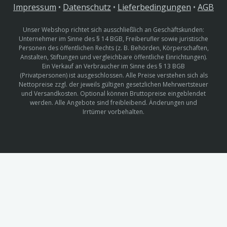
Impressum
•
Datenschutz
•
Lieferbedingungen
•
AGB
Unser Webshop richtet sich ausschließlich an Geschäftskunden:
Unternehmer im Sinne des § 14 BGB, Freiberufler sowie juristische
Personen des öffentlichen Rechts (z. B. Behörden, Körperschaften,
Anstalten, Stiftungen und vergleichbare öffentliche Einrichtungen).
Ein Verkauf an Verbraucher im Sinne des § 13 BGB
(Privatpersonen) ist ausgeschlossen. Alle Preise verstehen sich als
Nettopreise zzgl. der jeweils gültigen gesetzlichen Mehrwertsteuer
und Versandkosten. Optional können Bruttopreise eingeblendet
werden. Alle Angebote sind freibleibend. Änderungen und
Irrtümer vorbehalten.