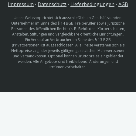
Impressum
•
Datenschutz
•
Lieferbedingungen
•
AGB
Unser Webshop richtet sich ausschließlich an Geschäftskunden:
Unternehmer im Sinne des § 14 BGB, Freiberufler sowie juristische
Personen des öffentlichen Rechts (z. B. Behörden, Körperschaften,
Anstalten, Stiftungen und vergleichbare öffentliche Einrichtungen).
Ein Verkauf an Verbraucher im Sinne des § 13 BGB
(Privatpersonen) ist ausgeschlossen. Alle Preise verstehen sich als
Nettopreise zzgl. der jeweils gültigen gesetzlichen Mehrwertsteuer
und Versandkosten. Optional können Bruttopreise eingeblendet
werden. Alle Angebote sind freibleibend. Änderungen und
Irrtümer vorbehalten.