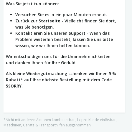
Was Sie jetzt tun können:
Versuchen Sie es in ein paar Minuten erneut.
Zurück zur
Startseite
- Vielleicht finden Sie dort,
was Sie benötigen.
Kontaktieren Sie unseren
Support
- Wenn das
Problem weiterhin besteht, lassen Sie uns bitte
wissen, wie wir Ihnen helfen können.
Wir entschuldigen uns für die Unannehmlichkeiten
und danken Ihnen für Ihre Geduld.
Als kleine Wiedergutmachung schenken wir Ihnen 5 %
Rabatt* auf Ihre nächste Bestellung mit dem Code
5SORRY
.
*Nicht mit anderen Aktionen kombinierbar, 1x pro Kunde einlösbar,
Maschinen, Geräte & Transporthilfen ausgenommen.