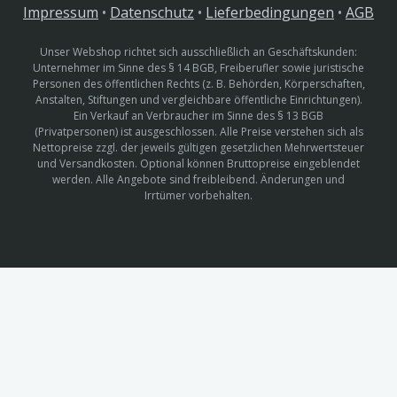
Impressum
•
Datenschutz
•
Lieferbedingungen
•
AGB
Unser Webshop richtet sich ausschließlich an Geschäftskunden:
Unternehmer im Sinne des § 14 BGB, Freiberufler sowie juristische
Personen des öffentlichen Rechts (z. B. Behörden, Körperschaften,
Anstalten, Stiftungen und vergleichbare öffentliche Einrichtungen).
Ein Verkauf an Verbraucher im Sinne des § 13 BGB
(Privatpersonen) ist ausgeschlossen. Alle Preise verstehen sich als
Nettopreise zzgl. der jeweils gültigen gesetzlichen Mehrwertsteuer
und Versandkosten. Optional können Bruttopreise eingeblendet
werden. Alle Angebote sind freibleibend. Änderungen und
Irrtümer vorbehalten.