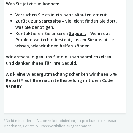
Was Sie jetzt tun können:
Versuchen Sie es in ein paar Minuten erneut.
Zurück zur
Startseite
- Vielleicht finden Sie dort,
was Sie benötigen.
Kontaktieren Sie unseren
Support
- Wenn das
Problem weiterhin besteht, lassen Sie uns bitte
wissen, wie wir Ihnen helfen können.
Wir entschuldigen uns für die Unannehmlichkeiten
und danken Ihnen für Ihre Geduld.
Als kleine Wiedergutmachung schenken wir Ihnen 5 %
Rabatt* auf Ihre nächste Bestellung mit dem Code
5SORRY
.
*Nicht mit anderen Aktionen kombinierbar, 1x pro Kunde einlösbar,
Maschinen, Geräte & Transporthilfen ausgenommen.