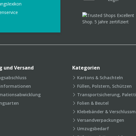
ungslexikon
enservice
g und Versand
Kategorien
agsabschluss
Kartons & Schachteln
rinformationen
Füllen, Polstern, Schützen
mationsabwicklung
Transportsicherung, Palett
ngsarten
Folien & Beutel
Klebebänder & Verschlussmi
Versandverpackungen
Umzugsbedarf