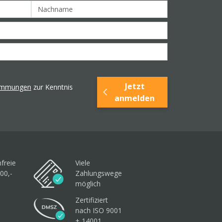
Jetzt
timmungen
zur Kenntnis
anmelden
freie
Viele
00,-
Zahlungswege
möglich
Zertifiziert
nach ISO 9001
+ 14001