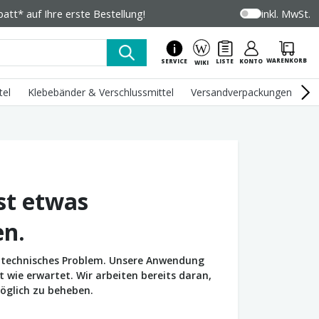
tt* auf Ihre erste Bestellung!
inkl. MwSt.
WARENKORB
SERVICE
LISTE
KONTO
WIKI
tel
Klebebänder & Verschlussmittel
Versandverpackungen
U
st etwas
en.
in technisches Problem. Unsere Anwendung
wie erwartet. Wir arbeiten bereits daran,
öglich zu beheben.