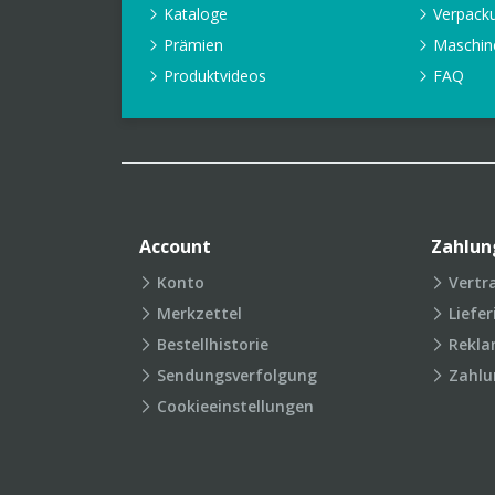
Kataloge
Verpack
Prämien
Maschin
Produktvideos
FAQ
Account
Zahlun
Konto
Vertr
Merkzettel
Liefe
Bestellhistorie
Rekla
Sendungsverfolgung
Zahlu
Cookieeinstellungen