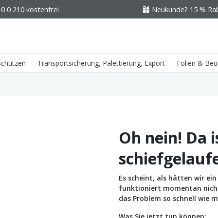
0 0 210 kostenfrei
Neukunde? 15 % Raba
 Schützen
Transportsicherung, Palettierung, Export
Folien & Beu
Oh nein! Da i
schiefgelauf
Es scheint, als hätten wir e
funktioniert momentan nicht 
das Problem so schnell wie m
Was Sie jetzt tun können: