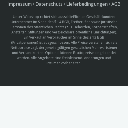
Impressum
•
Datenschutz
•
Lieferbedingungen
•
AGB
Unser Webshop richtet sich ausschließlich an Geschäftskunden:
Unternehmer im Sinne des § 14 BGB, Freiberufler sowie juristische
Personen des öffentlichen Rechts (z. B. Behörden, Körperschaften,
Anstalten, Stiftungen und vergleichbare öffentliche Einrichtungen).
Ein Verkauf an Verbraucher im Sinne des § 13 BGB
(Privatpersonen) ist ausgeschlossen. Alle Preise verstehen sich als
Nettopreise zzgl. der jeweils gültigen gesetzlichen Mehrwertsteuer
und Versandkosten. Optional können Bruttopreise eingeblendet
werden. Alle Angebote sind freibleibend. Änderungen und
Irrtümer vorbehalten.