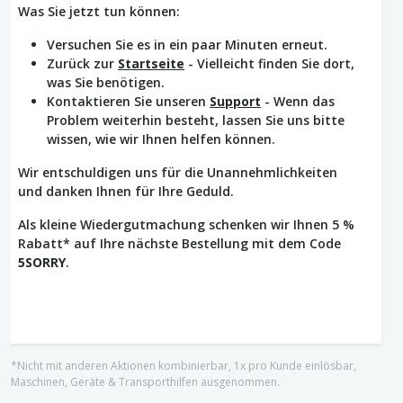
Was Sie jetzt tun können:
Versuchen Sie es in ein paar Minuten erneut.
Zurück zur
Startseite
- Vielleicht finden Sie dort,
was Sie benötigen.
Kontaktieren Sie unseren
Support
- Wenn das
Problem weiterhin besteht, lassen Sie uns bitte
wissen, wie wir Ihnen helfen können.
Wir entschuldigen uns für die Unannehmlichkeiten
und danken Ihnen für Ihre Geduld.
Als kleine Wiedergutmachung schenken wir Ihnen 5 %
Rabatt* auf Ihre nächste Bestellung mit dem Code
5SORRY
.
*Nicht mit anderen Aktionen kombinierbar, 1x pro Kunde einlösbar,
Maschinen, Geräte & Transporthilfen ausgenommen.