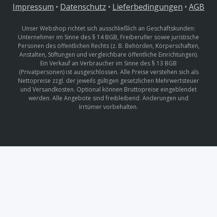
Impressum
•
Datenschutz
•
Lieferbedingungen
•
AGB
Unser Webshop richtet sich ausschließlich an Geschäftskunden:
Unternehmer im Sinne des § 14 BGB, Freiberufler sowie juristische
Personen des öffentlichen Rechts (z. B. Behörden, Körperschaften,
Anstalten, Stiftungen und vergleichbare öffentliche Einrichtungen).
Ein Verkauf an Verbraucher im Sinne des § 13 BGB
(Privatpersonen) ist ausgeschlossen. Alle Preise verstehen sich als
Nettopreise zzgl. der jeweils gültigen gesetzlichen Mehrwertsteuer
und Versandkosten. Optional können Bruttopreise eingeblendet
werden. Alle Angebote sind freibleibend. Änderungen und
Irrtümer vorbehalten.