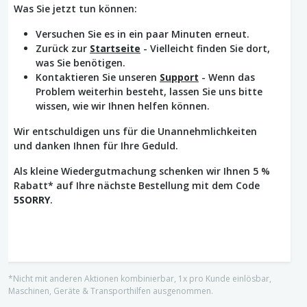
Was Sie jetzt tun können:
Versuchen Sie es in ein paar Minuten erneut.
Zurück zur
Startseite
- Vielleicht finden Sie dort,
was Sie benötigen.
Kontaktieren Sie unseren
Support
- Wenn das
Problem weiterhin besteht, lassen Sie uns bitte
wissen, wie wir Ihnen helfen können.
Wir entschuldigen uns für die Unannehmlichkeiten
und danken Ihnen für Ihre Geduld.
Als kleine Wiedergutmachung schenken wir Ihnen 5 %
Rabatt* auf Ihre nächste Bestellung mit dem Code
5SORRY
.
*Nicht mit anderen Aktionen kombinierbar, 1x pro Kunde einlösbar,
Maschinen, Geräte & Transporthilfen ausgenommen.