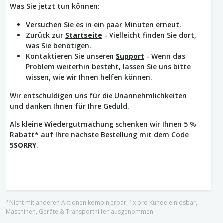
Was Sie jetzt tun können:
Versuchen Sie es in ein paar Minuten erneut.
Zurück zur
Startseite
- Vielleicht finden Sie dort,
was Sie benötigen.
Kontaktieren Sie unseren
Support
- Wenn das
Problem weiterhin besteht, lassen Sie uns bitte
wissen, wie wir Ihnen helfen können.
Wir entschuldigen uns für die Unannehmlichkeiten
und danken Ihnen für Ihre Geduld.
Als kleine Wiedergutmachung schenken wir Ihnen 5 %
Rabatt* auf Ihre nächste Bestellung mit dem Code
5SORRY
.
*Nicht mit anderen Aktionen kombinierbar, 1x pro Kunde einlösbar,
Maschinen, Geräte & Transporthilfen ausgenommen.