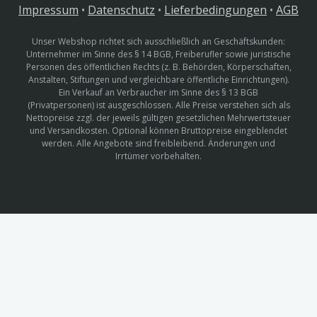
Impressum
•
Datenschutz
•
Lieferbedingungen
•
AGB
Unser Webshop richtet sich ausschließlich an Geschäftskunden:
Unternehmer im Sinne des § 14 BGB, Freiberufler sowie juristische
Personen des öffentlichen Rechts (z. B. Behörden, Körperschaften,
Anstalten, Stiftungen und vergleichbare öffentliche Einrichtungen).
Ein Verkauf an Verbraucher im Sinne des § 13 BGB
(Privatpersonen) ist ausgeschlossen. Alle Preise verstehen sich als
Nettopreise zzgl. der jeweils gültigen gesetzlichen Mehrwertsteuer
und Versandkosten. Optional können Bruttopreise eingeblendet
werden. Alle Angebote sind freibleibend. Änderungen und
Irrtümer vorbehalten.