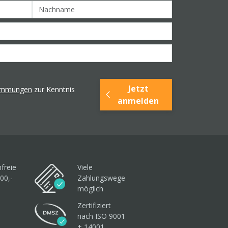
Jetzt
timmungen
zur Kenntnis
anmelden
freie
Viele
00,-
Zahlungswege
möglich
Zertifiziert
nach ISO 9001
+ 14001