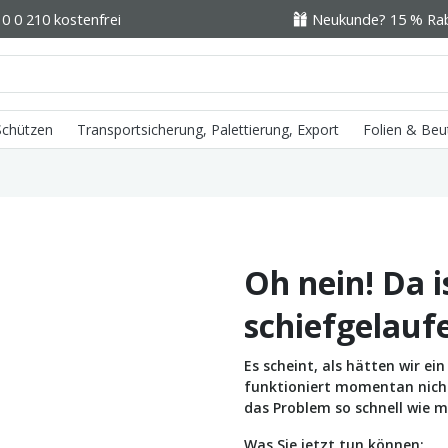
0 0 210 kostenfrei
Neukunde? 15 % Raba
 Schützen
Transportsicherung, Palettierung, Export
Folien & Beu
Oh nein! Da i
schiefgelauf
Es scheint, als hätten wir e
funktioniert momentan nicht 
das Problem so schnell wie m
Was Sie jetzt tun können: