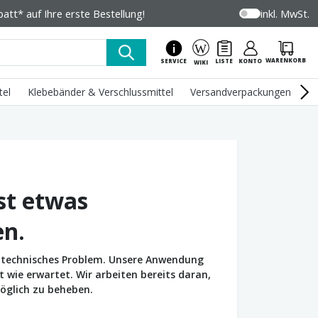
tt* auf Ihre erste Bestellung!
inkl. MwSt.
WARENKORB
SERVICE
LISTE
KONTO
WIKI
tel
Klebebänder & Verschlussmittel
Versandverpackungen
U
st etwas
en.
in technisches Problem. Unsere Anwendung
wie erwartet. Wir arbeiten bereits daran,
öglich zu beheben.