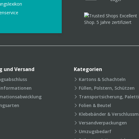
ungslexikon
enservice
g und Versand
Kategorien
agsabschluss
Kartons & Schachteln
rinformationen
Füllen, Polstern, Schützen
mationsabwicklung
Transportsicherung, Palett
ngsarten
Folien & Beutel
Klebebänder & Verschlussmi
Versandverpackungen
Umzugsbedarf