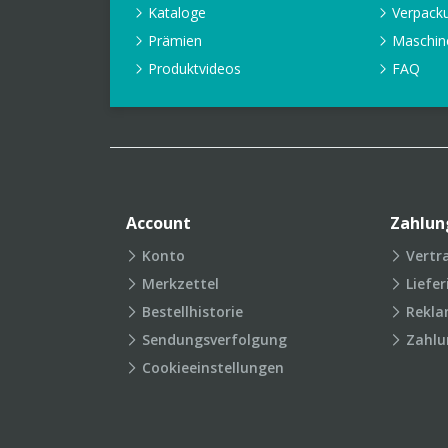
Kataloge
Verpack
Prämien
Maschin
Produktvideos
FAQ
Account
Zahlun
Konto
Vertr
Merkzettel
Liefe
Bestellhistorie
Rekla
Sendungsverfolgung
Zahlu
Cookieeinstellungen