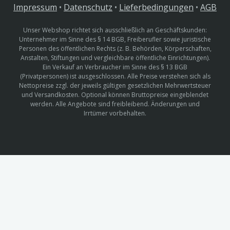
Impressum
•
Datenschutz
•
Lieferbedingungen
•
AGB
Unser Webshop richtet sich ausschließlich an Geschäftskunden:
Unternehmer im Sinne des § 14 BGB, Freiberufler sowie juristische
Personen des öffentlichen Rechts (z. B. Behörden, Körperschaften,
Anstalten, Stiftungen und vergleichbare öffentliche Einrichtungen).
Ein Verkauf an Verbraucher im Sinne des § 13 BGB
(Privatpersonen) ist ausgeschlossen. Alle Preise verstehen sich als
Nettopreise zzgl. der jeweils gültigen gesetzlichen Mehrwertsteuer
und Versandkosten. Optional können Bruttopreise eingeblendet
werden. Alle Angebote sind freibleibend. Änderungen und
Irrtümer vorbehalten.