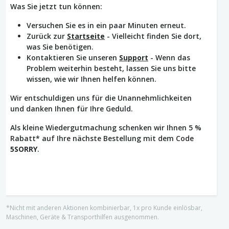
Was Sie jetzt tun können:
Versuchen Sie es in ein paar Minuten erneut.
Zurück zur
Startseite
- Vielleicht finden Sie dort,
was Sie benötigen.
Kontaktieren Sie unseren
Support
- Wenn das
Problem weiterhin besteht, lassen Sie uns bitte
wissen, wie wir Ihnen helfen können.
Wir entschuldigen uns für die Unannehmlichkeiten
und danken Ihnen für Ihre Geduld.
Als kleine Wiedergutmachung schenken wir Ihnen 5 %
Rabatt* auf Ihre nächste Bestellung mit dem Code
5SORRY
.
*Nicht mit anderen Aktionen kombinierbar, 1x pro Kunde einlösbar,
Maschinen, Geräte & Transporthilfen ausgenommen.