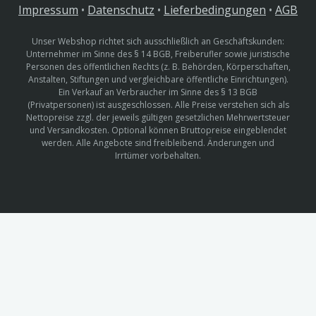
Impressum
•
Datenschutz
•
Lieferbedingungen
•
AGB
Unser Webshop richtet sich ausschließlich an Geschäftskunden:
Unternehmer im Sinne des § 14 BGB, Freiberufler sowie juristische
Personen des öffentlichen Rechts (z. B. Behörden, Körperschaften,
Anstalten, Stiftungen und vergleichbare öffentliche Einrichtungen).
Ein Verkauf an Verbraucher im Sinne des § 13 BGB
(Privatpersonen) ist ausgeschlossen. Alle Preise verstehen sich als
Nettopreise zzgl. der jeweils gültigen gesetzlichen Mehrwertsteuer
und Versandkosten. Optional können Bruttopreise eingeblendet
werden. Alle Angebote sind freibleibend. Änderungen und
Irrtümer vorbehalten.