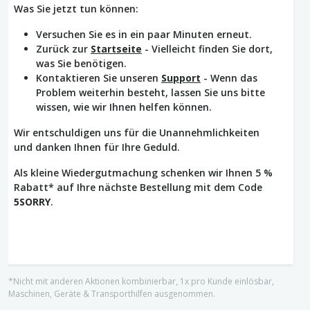
Was Sie jetzt tun können:
Versuchen Sie es in ein paar Minuten erneut.
Zurück zur
Startseite
- Vielleicht finden Sie dort,
was Sie benötigen.
Kontaktieren Sie unseren
Support
- Wenn das
Problem weiterhin besteht, lassen Sie uns bitte
wissen, wie wir Ihnen helfen können.
Wir entschuldigen uns für die Unannehmlichkeiten
und danken Ihnen für Ihre Geduld.
Als kleine Wiedergutmachung schenken wir Ihnen 5 %
Rabatt* auf Ihre nächste Bestellung mit dem Code
5SORRY
.
*Nicht mit anderen Aktionen kombinierbar, 1x pro Kunde einlösbar,
Maschinen, Geräte & Transporthilfen ausgenommen.