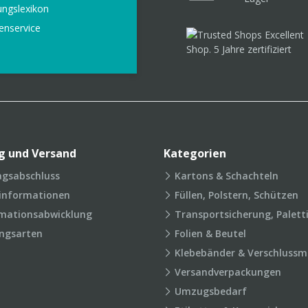
ungslexikon
enservice
g und Versand
Kategorien
agsabschluss
Kartons & Schachteln
rinformationen
Füllen, Polstern, Schützen
mationsabwicklung
Transportsicherung, Palett
ngsarten
Folien & Beutel
Klebebänder & Verschlussmi
Versandverpackungen
Umzugsbedarf