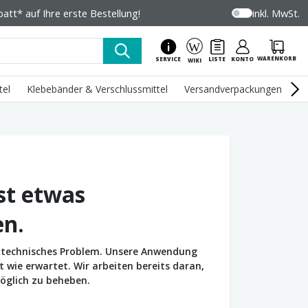
tt* auf Ihre erste Bestellung!
inkl. MwSt.
WARENKORB
SERVICE
LISTE
KONTO
WIKI
tel
Klebebänder & Verschlussmittel
Versandverpackungen
U
st etwas
en.
in technisches Problem. Unsere Anwendung
wie erwartet. Wir arbeiten bereits daran,
öglich zu beheben.