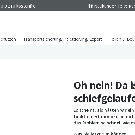
0 0 210 kostenfrei
Neukunde? 15 % Raba
 Schützen
Transportsicherung, Palettierung, Export
Folien & Beu
Oh nein! Da i
schiefgelauf
Es scheint, als hätten wir e
funktioniert momentan nicht 
das Problem so schnell wie m
Was Sie jetzt tun können: