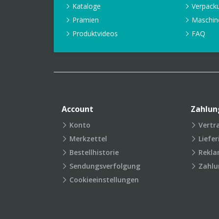
Kataloge
Verpack
Prämien
Maschin
Produktvideos
FAQ
Account
Zahlun
Konto
Vertr
Merkzettel
Liefe
Bestellhistorie
Rekla
Sendungsverfolgung
Zahlu
Cookieeinstellungen