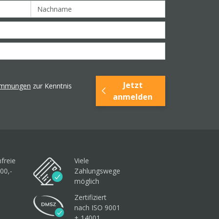
Jetzt
timmungen
zur Kenntnis
anmelden
freie
Viele
00,-
Zahlungswege
möglich
Zertifiziert
nach ISO 9001
+ 14001