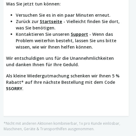
Was Sie jetzt tun können:
Versuchen Sie es in ein paar Minuten erneut.
Zurück zur
Startseite
- Vielleicht finden Sie dort,
was Sie benötigen.
Kontaktieren Sie unseren
Support
- Wenn das
Problem weiterhin besteht, lassen Sie uns bitte
wissen, wie wir Ihnen helfen können.
Wir entschuldigen uns für die Unannehmlichkeiten
und danken Ihnen für Ihre Geduld.
Als kleine Wiedergutmachung schenken wir Ihnen 5 %
Rabatt* auf Ihre nächste Bestellung mit dem Code
5SORRY
.
*Nicht mit anderen Aktionen kombinierbar, 1x pro Kunde einlösbar,
Maschinen, Geräte & Transporthilfen ausgenommen.