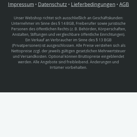
Impressum
•
Datenschutz
•
Lieferbedingungen
•
AGB
Unser Webshop richtet sich ausschließlich an Geschäftskunden:
Unternehmer im Sinne des § 14 BGB, Freiberufler sowie juristische
Personen des öffentlichen Rechts (z. B. Behörden, Körperschaften,
Anstalten, Stiftungen und vergleichbare öffentliche Einrichtungen).
Ein Verkauf an Verbraucher im Sinne des § 13 BGB
(Privatpersonen) ist ausgeschlossen. Alle Preise verstehen sich als
Nettopreise zzgl. der jeweils gültigen gesetzlichen Mehrwertsteuer
und Versandkosten. Optional können Bruttopreise eingeblendet
werden. Alle Angebote sind freibleibend. Änderungen und
Irrtümer vorbehalten.