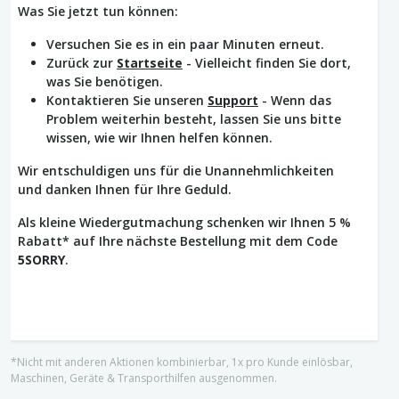
Was Sie jetzt tun können:
Versuchen Sie es in ein paar Minuten erneut.
Zurück zur
Startseite
- Vielleicht finden Sie dort,
was Sie benötigen.
Kontaktieren Sie unseren
Support
- Wenn das
Problem weiterhin besteht, lassen Sie uns bitte
wissen, wie wir Ihnen helfen können.
Wir entschuldigen uns für die Unannehmlichkeiten
und danken Ihnen für Ihre Geduld.
Als kleine Wiedergutmachung schenken wir Ihnen 5 %
Rabatt* auf Ihre nächste Bestellung mit dem Code
5SORRY
.
*Nicht mit anderen Aktionen kombinierbar, 1x pro Kunde einlösbar,
Maschinen, Geräte & Transporthilfen ausgenommen.