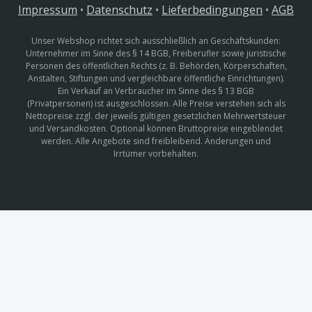
Impressum
•
Datenschutz
•
Lieferbedingungen
•
AGB
Unser Webshop richtet sich ausschließlich an Geschäftskunden:
Unternehmer im Sinne des § 14 BGB, Freiberufler sowie juristische
Personen des öffentlichen Rechts (z. B. Behörden, Körperschaften,
Anstalten, Stiftungen und vergleichbare öffentliche Einrichtungen).
Ein Verkauf an Verbraucher im Sinne des § 13 BGB
(Privatpersonen) ist ausgeschlossen. Alle Preise verstehen sich als
Nettopreise zzgl. der jeweils gültigen gesetzlichen Mehrwertsteuer
und Versandkosten. Optional können Bruttopreise eingeblendet
werden. Alle Angebote sind freibleibend. Änderungen und
Irrtümer vorbehalten.