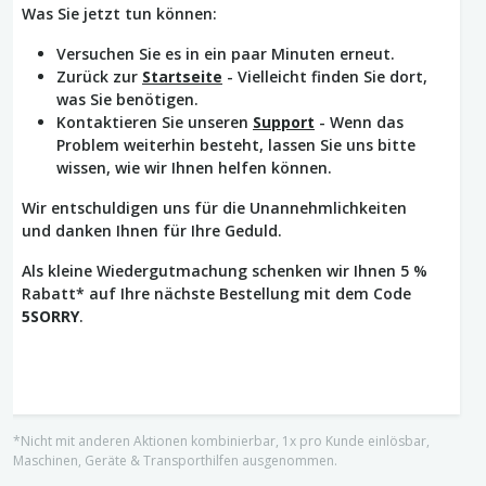
Was Sie jetzt tun können:
Versuchen Sie es in ein paar Minuten erneut.
Zurück zur
Startseite
- Vielleicht finden Sie dort,
was Sie benötigen.
Kontaktieren Sie unseren
Support
- Wenn das
Problem weiterhin besteht, lassen Sie uns bitte
wissen, wie wir Ihnen helfen können.
Wir entschuldigen uns für die Unannehmlichkeiten
und danken Ihnen für Ihre Geduld.
Als kleine Wiedergutmachung schenken wir Ihnen 5 %
Rabatt* auf Ihre nächste Bestellung mit dem Code
5SORRY
.
*Nicht mit anderen Aktionen kombinierbar, 1x pro Kunde einlösbar,
Maschinen, Geräte & Transporthilfen ausgenommen.