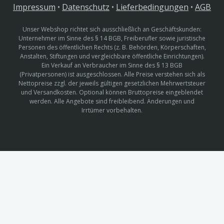
Impressum
•
Datenschutz
•
Lieferbedingungen
•
AGB
Unser Webshop richtet sich ausschließlich an Geschäftskunden:
Unternehmer im Sinne des § 14 BGB, Freiberufler sowie juristische
Personen des öffentlichen Rechts (z. B. Behörden, Körperschaften,
Anstalten, Stiftungen und vergleichbare öffentliche Einrichtungen).
Ein Verkauf an Verbraucher im Sinne des § 13 BGB
(Privatpersonen) ist ausgeschlossen. Alle Preise verstehen sich als
Nettopreise zzgl. der jeweils gültigen gesetzlichen Mehrwertsteuer
und Versandkosten. Optional können Bruttopreise eingeblendet
werden. Alle Angebote sind freibleibend. Änderungen und
Irrtümer vorbehalten.