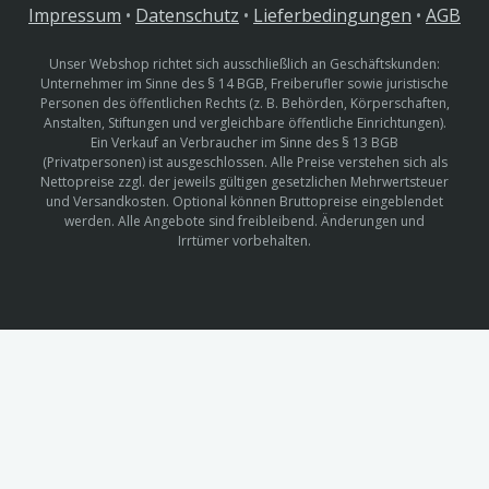
Impressum
•
Datenschutz
•
Lieferbedingungen
•
AGB
Unser Webshop richtet sich ausschließlich an Geschäftskunden:
Unternehmer im Sinne des § 14 BGB, Freiberufler sowie juristische
Personen des öffentlichen Rechts (z. B. Behörden, Körperschaften,
Anstalten, Stiftungen und vergleichbare öffentliche Einrichtungen).
Ein Verkauf an Verbraucher im Sinne des § 13 BGB
(Privatpersonen) ist ausgeschlossen. Alle Preise verstehen sich als
Nettopreise zzgl. der jeweils gültigen gesetzlichen Mehrwertsteuer
und Versandkosten. Optional können Bruttopreise eingeblendet
werden. Alle Angebote sind freibleibend. Änderungen und
Irrtümer vorbehalten.