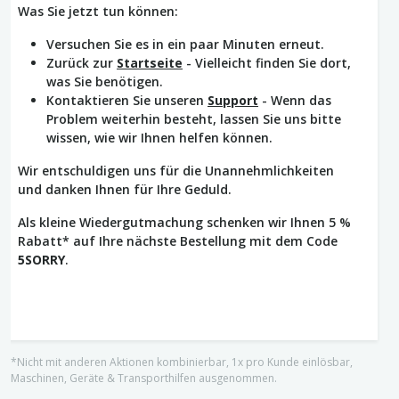
Was Sie jetzt tun können:
Versuchen Sie es in ein paar Minuten erneut.
Zurück zur
Startseite
- Vielleicht finden Sie dort,
was Sie benötigen.
Kontaktieren Sie unseren
Support
- Wenn das
Problem weiterhin besteht, lassen Sie uns bitte
wissen, wie wir Ihnen helfen können.
Wir entschuldigen uns für die Unannehmlichkeiten
und danken Ihnen für Ihre Geduld.
Als kleine Wiedergutmachung schenken wir Ihnen 5 %
Rabatt* auf Ihre nächste Bestellung mit dem Code
5SORRY
.
*Nicht mit anderen Aktionen kombinierbar, 1x pro Kunde einlösbar,
Maschinen, Geräte & Transporthilfen ausgenommen.