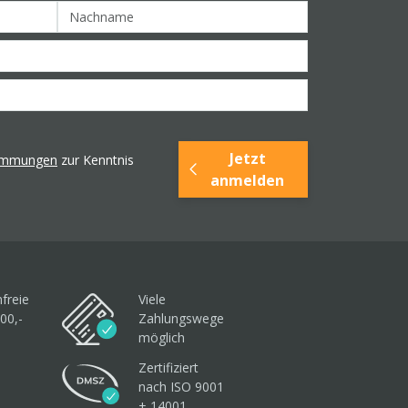
Jetzt
timmungen
zur Kenntnis
anmelden
freie
Viele
00,-
Zahlungswege
möglich
Zertifiziert
nach ISO 9001
+ 14001