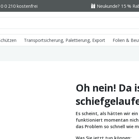
0 0 210 kostenfrei
Neukunde? 15 % Raba
 Schützen
Transportsicherung, Palettierung, Export
Folien & Beu
Oh nein! Da i
schiefgelauf
Es scheint, als hätten wir e
funktioniert momentan nicht 
das Problem so schnell wie m
Was Sie jetzt tun können: