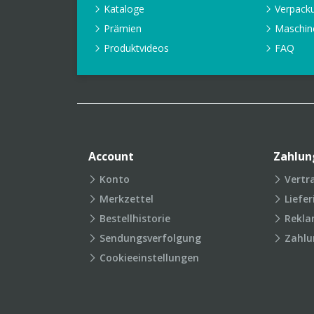
Kataloge
Verpack
Prämien
Maschin
Produktvideos
FAQ
Account
Zahlun
Konto
Vertr
Merkzettel
Liefe
Bestellhistorie
Rekla
Sendungsverfolgung
Zahlu
Cookieeinstellungen