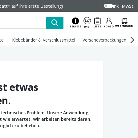
tt* auf Ihre erste Bestellung!
inkl. MwSt.
WARENKORB
SERVICE
LISTE
KONTO
WIKI
tel
Klebebänder & Verschlussmittel
Versandverpackungen
U
st etwas
en.
in technisches Problem. Unsere Anwendung
wie erwartet. Wir arbeiten bereits daran,
öglich zu beheben.