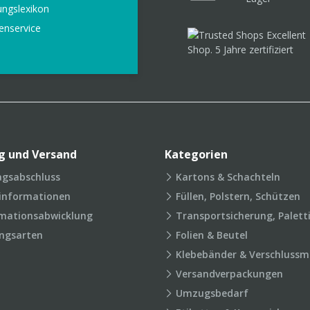
ungslexikon
enservice
g und Versand
Kategorien
agsabschluss
Kartons & Schachteln
rinformationen
Füllen, Polstern, Schützen
mationsabwicklung
Transportsicherung, Palett
ngsarten
Folien & Beutel
Klebebänder & Verschlussmi
Versandverpackungen
Umzugsbedarf