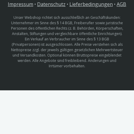
Impressum
•
Datenschutz
•
Lieferbedingungen
•
AGB
Unser Webshop richtet sich ausschließlich an Geschäftskunden:
Unternehmer im Sinne des § 14 BGB, Freiberufler sowie juristische
Personen des öffentlichen Rechts (z. B. Behörden, Körperschaften,
Anstalten, Stiftungen und vergleichbare öffentliche Einrichtungen).
Ein Verkauf an Verbraucher im Sinne des § 13 BGB
(Privatpersonen) ist ausgeschlossen. Alle Preise verstehen sich als
Nettopreise zzgl. der jeweils gültigen gesetzlichen Mehrwertsteuer
und Versandkosten. Optional können Bruttopreise eingeblendet
werden. Alle Angebote sind freibleibend. Änderungen und
Irrtümer vorbehalten.