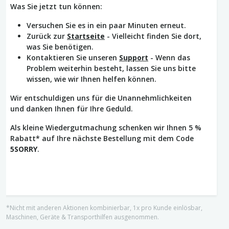
Was Sie jetzt tun können:
Versuchen Sie es in ein paar Minuten erneut.
Zurück zur
Startseite
- Vielleicht finden Sie dort,
was Sie benötigen.
Kontaktieren Sie unseren
Support
- Wenn das
Problem weiterhin besteht, lassen Sie uns bitte
wissen, wie wir Ihnen helfen können.
Wir entschuldigen uns für die Unannehmlichkeiten
und danken Ihnen für Ihre Geduld.
Als kleine Wiedergutmachung schenken wir Ihnen 5 %
Rabatt* auf Ihre nächste Bestellung mit dem Code
5SORRY
.
*Nicht mit anderen Aktionen kombinierbar, 1x pro Kunde einlösbar,
Maschinen, Geräte & Transporthilfen ausgenommen.