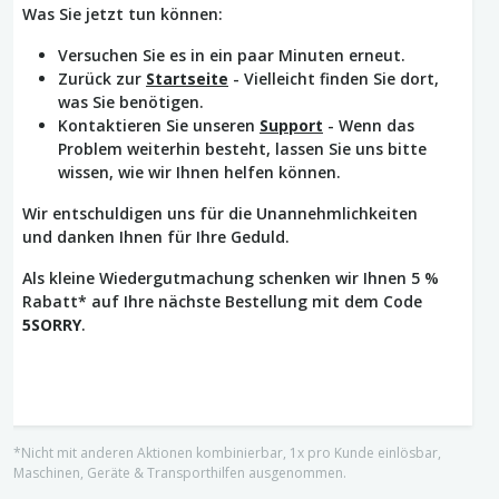
Was Sie jetzt tun können:
Versuchen Sie es in ein paar Minuten erneut.
Zurück zur
Startseite
- Vielleicht finden Sie dort,
was Sie benötigen.
Kontaktieren Sie unseren
Support
- Wenn das
Problem weiterhin besteht, lassen Sie uns bitte
wissen, wie wir Ihnen helfen können.
Wir entschuldigen uns für die Unannehmlichkeiten
und danken Ihnen für Ihre Geduld.
Als kleine Wiedergutmachung schenken wir Ihnen 5 %
Rabatt* auf Ihre nächste Bestellung mit dem Code
5SORRY
.
*Nicht mit anderen Aktionen kombinierbar, 1x pro Kunde einlösbar,
Maschinen, Geräte & Transporthilfen ausgenommen.