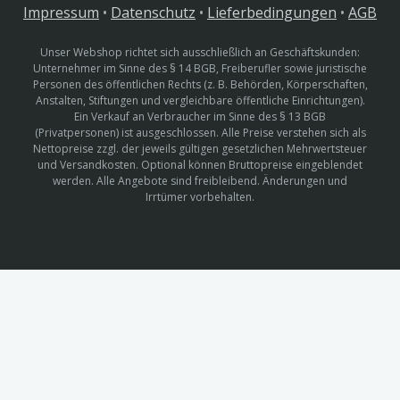
Impressum
•
Datenschutz
•
Lieferbedingungen
•
AGB
Unser Webshop richtet sich ausschließlich an Geschäftskunden:
Unternehmer im Sinne des § 14 BGB, Freiberufler sowie juristische
Personen des öffentlichen Rechts (z. B. Behörden, Körperschaften,
Anstalten, Stiftungen und vergleichbare öffentliche Einrichtungen).
Ein Verkauf an Verbraucher im Sinne des § 13 BGB
(Privatpersonen) ist ausgeschlossen. Alle Preise verstehen sich als
Nettopreise zzgl. der jeweils gültigen gesetzlichen Mehrwertsteuer
und Versandkosten. Optional können Bruttopreise eingeblendet
werden. Alle Angebote sind freibleibend. Änderungen und
Irrtümer vorbehalten.