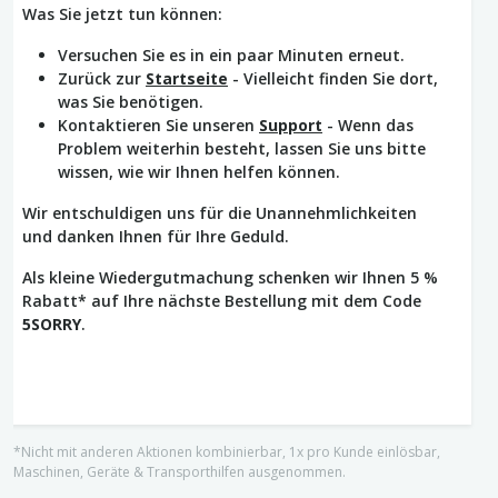
Was Sie jetzt tun können:
Versuchen Sie es in ein paar Minuten erneut.
Zurück zur
Startseite
- Vielleicht finden Sie dort,
was Sie benötigen.
Kontaktieren Sie unseren
Support
- Wenn das
Problem weiterhin besteht, lassen Sie uns bitte
wissen, wie wir Ihnen helfen können.
Wir entschuldigen uns für die Unannehmlichkeiten
und danken Ihnen für Ihre Geduld.
Als kleine Wiedergutmachung schenken wir Ihnen 5 %
Rabatt* auf Ihre nächste Bestellung mit dem Code
5SORRY
.
*Nicht mit anderen Aktionen kombinierbar, 1x pro Kunde einlösbar,
Maschinen, Geräte & Transporthilfen ausgenommen.