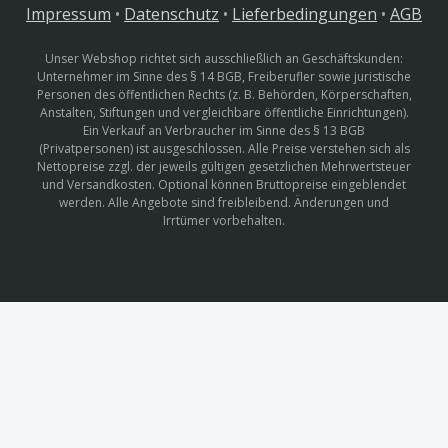
Impressum
•
Datenschutz
•
Lieferbedingungen
•
AGB
Unser Webshop richtet sich ausschließlich an Geschäftskunden:
Unternehmer im Sinne des § 14 BGB, Freiberufler sowie juristische
Personen des öffentlichen Rechts (z. B. Behörden, Körperschaften,
Anstalten, Stiftungen und vergleichbare öffentliche Einrichtungen).
Ein Verkauf an Verbraucher im Sinne des § 13 BGB
(Privatpersonen) ist ausgeschlossen. Alle Preise verstehen sich als
Nettopreise zzgl. der jeweils gültigen gesetzlichen Mehrwertsteuer
und Versandkosten. Optional können Bruttopreise eingeblendet
werden. Alle Angebote sind freibleibend. Änderungen und
Irrtümer vorbehalten.