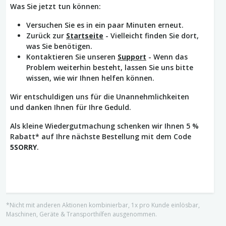
Was Sie jetzt tun können:
Versuchen Sie es in ein paar Minuten erneut.
Zurück zur
Startseite
- Vielleicht finden Sie dort,
was Sie benötigen.
Kontaktieren Sie unseren
Support
- Wenn das
Problem weiterhin besteht, lassen Sie uns bitte
wissen, wie wir Ihnen helfen können.
Wir entschuldigen uns für die Unannehmlichkeiten
und danken Ihnen für Ihre Geduld.
Als kleine Wiedergutmachung schenken wir Ihnen 5 %
Rabatt* auf Ihre nächste Bestellung mit dem Code
5SORRY
.
*Nicht mit anderen Aktionen kombinierbar, 1x pro Kunde einlösbar,
Maschinen, Geräte & Transporthilfen ausgenommen.