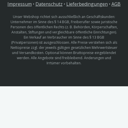
Impressum
•
Datenschutz
•
Lieferbedingungen
•
AGB
Unser Webshop richtet sich ausschließlich an Geschäftskunden:
Unternehmer im Sinne des § 14 BGB, Freiberufler sowie juristische
Personen des öffentlichen Rechts (z. B. Behörden, Körperschaften,
Anstalten, Stiftungen und vergleichbare öffentliche Einrichtungen).
Ein Verkauf an Verbraucher im Sinne des § 13 BGB
(Privatpersonen) ist ausgeschlossen. Alle Preise verstehen sich als
Nettopreise zzgl. der jeweils gültigen gesetzlichen Mehrwertsteuer
und Versandkosten. Optional können Bruttopreise eingeblendet
werden. Alle Angebote sind freibleibend. Änderungen und
Irrtümer vorbehalten.