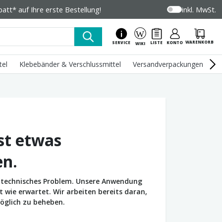
tt* auf Ihre erste Bestellung!
inkl. MwSt.
WARENKORB
SERVICE
LISTE
KONTO
WIKI
tel
Klebebänder & Verschlussmittel
Versandverpackungen
U
st etwas
en.
in technisches Problem. Unsere Anwendung
wie erwartet. Wir arbeiten bereits daran,
öglich zu beheben.