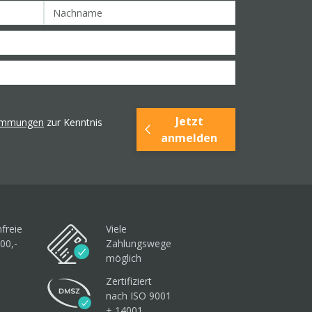
Jetzt
timmungen
zur Kenntnis
anmelden
freie
Viele
00,-
Zahlungswege
möglich
Zertifiziert
nach ISO 9001
+ 14001