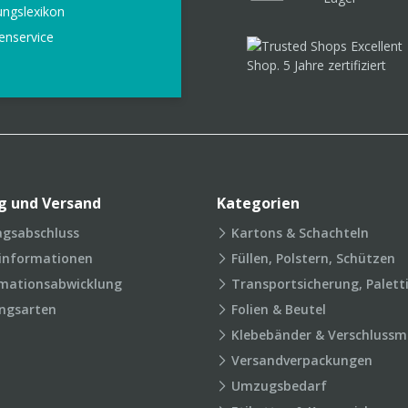
ungslexikon
enservice
g und Versand
Kategorien
agsabschluss
Kartons & Schachteln
rinformationen
Füllen, Polstern, Schützen
mationsabwicklung
Transportsicherung, Palett
ngsarten
Folien & Beutel
Klebebänder & Verschlussmi
Versandverpackungen
Umzugsbedarf