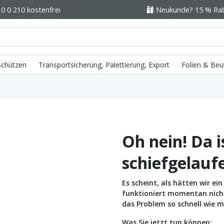
0 0 210 kostenfrei
Neukunde? 15 % Raba
 Schützen
Transportsicherung, Palettierung, Export
Folien & Beu
Oh nein! Da i
schiefgelauf
Es scheint, als hätten wir e
funktioniert momentan nicht 
das Problem so schnell wie m
Was Sie jetzt tun können: