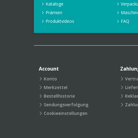
Kataloge
Verpack
Prämien
Maschin
Produktvideos
FAQ
Account
Zahlun
Konto
Vertr
Merkzettel
Liefe
Bestellhistorie
Rekla
Sendungsverfolgung
Zahlu
Cookieeinstellungen