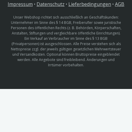
Impressum
•
Datenschutz
•
Lieferbedingungen
•
AGB
Unser Webshop richtet sich ausschließlich an Geschäftskunden:
Unternehmer im Sinne des § 14 BGB, Freiberufler sowie juristische
Personen des öffentlichen Rechts (z. B. Behörden, Körperschaften,
Anstalten, Stiftungen und vergleichbare öffentliche Einrichtungen).
Ein Verkauf an Verbraucher im Sinne des § 13 BGB
(Privatpersonen) ist ausgeschlossen. Alle Preise verstehen sich als
Nettopreise zzgl. der jeweils gültigen gesetzlichen Mehrwertsteuer
und Versandkosten. Optional können Bruttopreise eingeblendet
werden. Alle Angebote sind freibleibend. Änderungen und
Irrtümer vorbehalten.