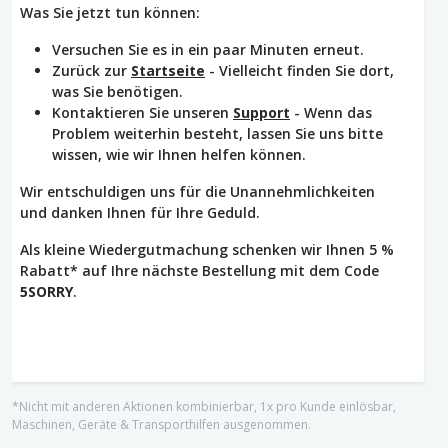
Was Sie jetzt tun können:
Versuchen Sie es in ein paar Minuten erneut.
Zurück zur
Startseite
- Vielleicht finden Sie dort,
was Sie benötigen.
Kontaktieren Sie unseren
Support
- Wenn das
Problem weiterhin besteht, lassen Sie uns bitte
wissen, wie wir Ihnen helfen können.
Wir entschuldigen uns für die Unannehmlichkeiten
und danken Ihnen für Ihre Geduld.
Als kleine Wiedergutmachung schenken wir Ihnen 5 %
Rabatt* auf Ihre nächste Bestellung mit dem Code
5SORRY
.
*Nicht mit anderen Aktionen kombinierbar, 1x pro Kunde einlösbar,
Maschinen, Geräte & Transporthilfen ausgenommen.