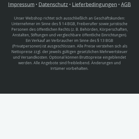
Impressum
•
Datenschutz
•
Lieferbedingungen
•
AGB
Unser Webshop richtet sich ausschließlich an Geschäftskunden:
Unternehmer im Sinne des § 14 BGB, Freiberufler sowie juristische
Personen des öffentlichen Rechts (z. B. Behörden, Körperschaften,
Anstalten, Stiftungen und vergleichbare öffentliche Einrichtungen).
Ein Verkauf an Verbraucher im Sinne des § 13 BGB
(Privatpersonen) ist ausgeschlossen. Alle Preise verstehen sich als
Nettopreise zzgl. der jeweils gültigen gesetzlichen Mehrwertsteuer
und Versandkosten. Optional können Bruttopreise eingeblendet
werden. Alle Angebote sind freibleibend. Änderungen und
Irrtümer vorbehalten.