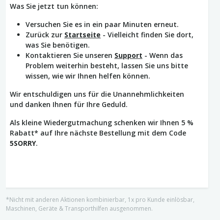
Was Sie jetzt tun können:
Versuchen Sie es in ein paar Minuten erneut.
Zurück zur
Startseite
- Vielleicht finden Sie dort,
was Sie benötigen.
Kontaktieren Sie unseren
Support
- Wenn das
Problem weiterhin besteht, lassen Sie uns bitte
wissen, wie wir Ihnen helfen können.
Wir entschuldigen uns für die Unannehmlichkeiten
und danken Ihnen für Ihre Geduld.
Als kleine Wiedergutmachung schenken wir Ihnen 5 %
Rabatt* auf Ihre nächste Bestellung mit dem Code
5SORRY
.
*Nicht mit anderen Aktionen kombinierbar, 1x pro Kunde einlösbar,
Maschinen, Geräte & Transporthilfen ausgenommen.