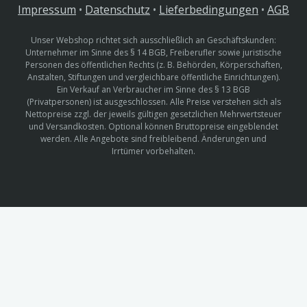
Impressum
•
Datenschutz
•
Lieferbedingungen
•
AGB
Unser Webshop richtet sich ausschließlich an Geschäftskunden:
Unternehmer im Sinne des § 14 BGB, Freiberufler sowie juristische
Personen des öffentlichen Rechts (z. B. Behörden, Körperschaften,
Anstalten, Stiftungen und vergleichbare öffentliche Einrichtungen).
Ein Verkauf an Verbraucher im Sinne des § 13 BGB
(Privatpersonen) ist ausgeschlossen. Alle Preise verstehen sich als
Nettopreise zzgl. der jeweils gültigen gesetzlichen Mehrwertsteuer
und Versandkosten. Optional können Bruttopreise eingeblendet
werden. Alle Angebote sind freibleibend. Änderungen und
Irrtümer vorbehalten.