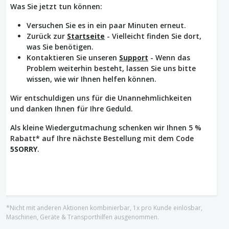
Was Sie jetzt tun können:
Versuchen Sie es in ein paar Minuten erneut.
Zurück zur
Startseite
- Vielleicht finden Sie dort,
was Sie benötigen.
Kontaktieren Sie unseren
Support
- Wenn das
Problem weiterhin besteht, lassen Sie uns bitte
wissen, wie wir Ihnen helfen können.
Wir entschuldigen uns für die Unannehmlichkeiten
und danken Ihnen für Ihre Geduld.
Als kleine Wiedergutmachung schenken wir Ihnen 5 %
Rabatt* auf Ihre nächste Bestellung mit dem Code
5SORRY
.
*Nicht mit anderen Aktionen kombinierbar, 1x pro Kunde einlösbar,
Maschinen, Geräte & Transporthilfen ausgenommen.