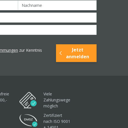
Jetzt
timmungen
zur Kenntnis
anmelden
freie
Viele
00,-
Zahlungswege
möglich
Zertifiziert
nach ISO 9001
+ 14001