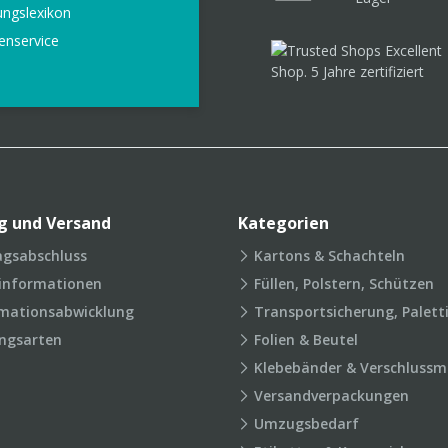
ungslexikon
enservice
g und Versand
Kategorien
agsabschluss
Kartons & Schachteln
rinformationen
Füllen, Polstern, Schützen
mationsabwicklung
Transportsicherung, Palett
ngsarten
Folien & Beutel
Klebebänder & Verschlussmi
Versandverpackungen
Umzugsbedarf