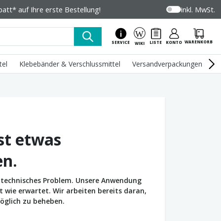
tt* auf Ihre erste Bestellung!
inkl. MwSt.
WARENKORB
SERVICE
LISTE
KONTO
WIKI
tel
Klebebänder & Verschlussmittel
Versandverpackungen
U
st etwas
en.
in technisches Problem. Unsere Anwendung
wie erwartet. Wir arbeiten bereits daran,
öglich zu beheben.