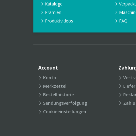
Kataloge
Verpack
Prämien
Maschin
Produktvideos
FAQ
Account
Zahlun
Konto
Vertr
Merkzettel
Liefe
Bestellhistorie
Rekla
Sendungsverfolgung
Zahlu
Cookieeinstellungen