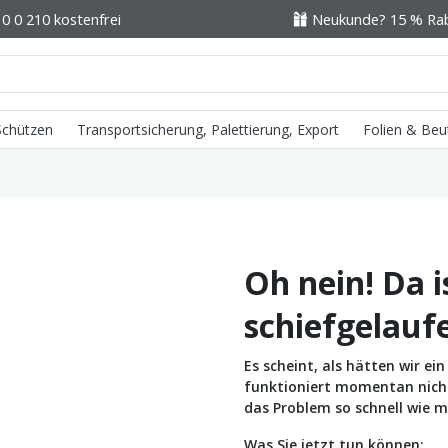
0 0 210 kostenfrei
Neukunde? 15 % Raba
 Schützen
Transportsicherung, Palettierung, Export
Folien & Beu
Oh nein! Da i
schiefgelauf
Es scheint, als hätten wir e
funktioniert momentan nicht 
das Problem so schnell wie m
Was Sie jetzt tun können: