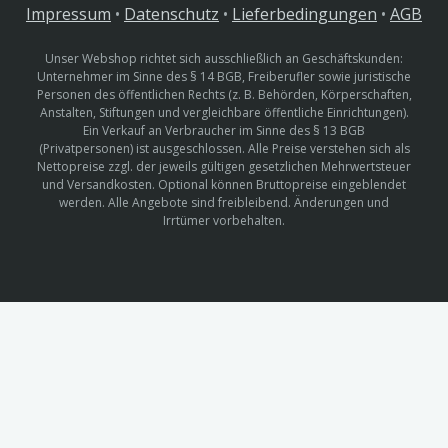
Impressum
•
Datenschutz
•
Lieferbedingungen
•
AGB
Unser Webshop richtet sich ausschließlich an Geschäftskunden:
Unternehmer im Sinne des § 14 BGB, Freiberufler sowie juristische
Personen des öffentlichen Rechts (z. B. Behörden, Körperschaften,
Anstalten, Stiftungen und vergleichbare öffentliche Einrichtungen).
Ein Verkauf an Verbraucher im Sinne des § 13 BGB
(Privatpersonen) ist ausgeschlossen. Alle Preise verstehen sich als
Nettopreise zzgl. der jeweils gültigen gesetzlichen Mehrwertsteuer
und Versandkosten. Optional können Bruttopreise eingeblendet
werden. Alle Angebote sind freibleibend. Änderungen und
Irrtümer vorbehalten.