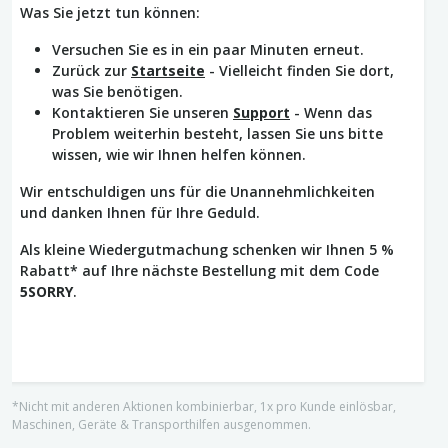
Was Sie jetzt tun können:
Versuchen Sie es in ein paar Minuten erneut.
Zurück zur
Startseite
- Vielleicht finden Sie dort,
was Sie benötigen.
Kontaktieren Sie unseren
Support
- Wenn das
Problem weiterhin besteht, lassen Sie uns bitte
wissen, wie wir Ihnen helfen können.
Wir entschuldigen uns für die Unannehmlichkeiten
und danken Ihnen für Ihre Geduld.
Als kleine Wiedergutmachung schenken wir Ihnen 5 %
Rabatt* auf Ihre nächste Bestellung mit dem Code
5SORRY
.
*Nicht mit anderen Aktionen kombinierbar, 1x pro Kunde einlösbar,
Maschinen, Geräte & Transporthilfen ausgenommen.