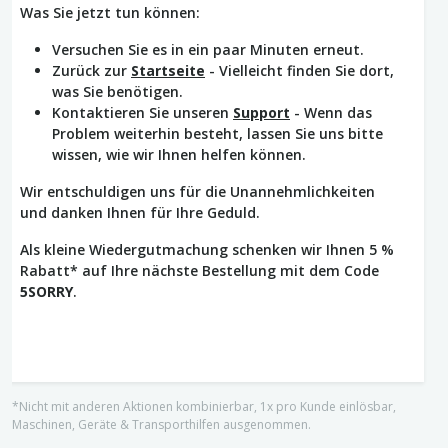
Was Sie jetzt tun können:
Versuchen Sie es in ein paar Minuten erneut.
Zurück zur
Startseite
- Vielleicht finden Sie dort,
was Sie benötigen.
Kontaktieren Sie unseren
Support
- Wenn das
Problem weiterhin besteht, lassen Sie uns bitte
wissen, wie wir Ihnen helfen können.
Wir entschuldigen uns für die Unannehmlichkeiten
und danken Ihnen für Ihre Geduld.
Als kleine Wiedergutmachung schenken wir Ihnen 5 %
Rabatt* auf Ihre nächste Bestellung mit dem Code
5SORRY
.
*Nicht mit anderen Aktionen kombinierbar, 1x pro Kunde einlösbar,
Maschinen, Geräte & Transporthilfen ausgenommen.