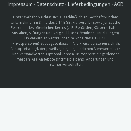
Impressum
•
Datenschutz
•
Lieferbedingungen
•
AGB
Unser Webshop richtet sich ausschließlich an Geschäftskunden:
Unternehmer im Sinne des § 14 BGB, Freiberufler sowie juristische
Personen des öffentlichen Rechts (z. B. Behörden, Körperschaften,
Anstalten, Stiftungen und vergleichbare öffentliche Einrichtungen).
Ein Verkauf an Verbraucher im Sinne des § 13 BGB
(Privatpersonen) ist ausgeschlossen. Alle Preise verstehen sich als
Nettopreise zzgl. der jeweils gültigen gesetzlichen Mehrwertsteuer
und Versandkosten. Optional können Bruttopreise eingeblendet
werden. Alle Angebote sind freibleibend. Änderungen und
Irrtümer vorbehalten.