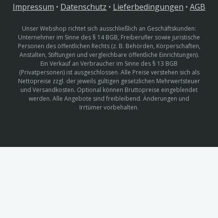
Impressum
•
Datenschutz
•
Lieferbedingungen
•
AGB
Unser Webshop richtet sich ausschließlich an Geschäftskunden:
Unternehmer im Sinne des § 14 BGB, Freiberufler sowie juristische
Personen des öffentlichen Rechts (z. B. Behörden, Körperschaften,
Anstalten, Stiftungen und vergleichbare öffentliche Einrichtungen).
Ein Verkauf an Verbraucher im Sinne des § 13 BGB
(Privatpersonen) ist ausgeschlossen. Alle Preise verstehen sich als
Nettopreise zzgl. der jeweils gültigen gesetzlichen Mehrwertsteuer
und Versandkosten. Optional können Bruttopreise eingeblendet
werden. Alle Angebote sind freibleibend. Änderungen und
Irrtümer vorbehalten.