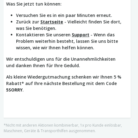
Was Sie jetzt tun können:
Versuchen Sie es in ein paar Minuten erneut.
Zurück zur
Startseite
- Vielleicht finden Sie dort,
was Sie benötigen.
Kontaktieren Sie unseren
Support
- Wenn das
Problem weiterhin besteht, lassen Sie uns bitte
wissen, wie wir Ihnen helfen können.
Wir entschuldigen uns für die Unannehmlichkeiten
und danken Ihnen für Ihre Geduld.
Als kleine Wiedergutmachung schenken wir Ihnen 5 %
Rabatt* auf Ihre nächste Bestellung mit dem Code
5SORRY
.
*Nicht mit anderen Aktionen kombinierbar, 1x pro Kunde einlösbar,
Maschinen, Geräte & Transporthilfen ausgenommen.