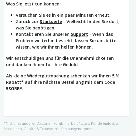
Was Sie jetzt tun können:
Versuchen Sie es in ein paar Minuten erneut.
Zurück zur
Startseite
- Vielleicht finden Sie dort,
was Sie benötigen.
Kontaktieren Sie unseren
Support
- Wenn das
Problem weiterhin besteht, lassen Sie uns bitte
wissen, wie wir Ihnen helfen können.
Wir entschuldigen uns für die Unannehmlichkeiten
und danken Ihnen für Ihre Geduld.
Als kleine Wiedergutmachung schenken wir Ihnen 5 %
Rabatt* auf Ihre nächste Bestellung mit dem Code
5SORRY
.
*Nicht mit anderen Aktionen kombinierbar, 1x pro Kunde einlösbar,
Maschinen, Geräte & Transporthilfen ausgenommen.