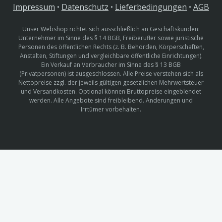
Impressum
•
Datenschutz
•
Lieferbedingungen
•
AGB
Unser Webshop richtet sich ausschließlich an Geschäftskunden:
Unternehmer im Sinne des § 14 BGB, Freiberufler sowie juristische
Personen des öffentlichen Rechts (z. B. Behörden, Körperschaften,
Anstalten, Stiftungen und vergleichbare öffentliche Einrichtungen).
Ein Verkauf an Verbraucher im Sinne des § 13 BGB
(Privatpersonen) ist ausgeschlossen. Alle Preise verstehen sich als
Nettopreise zzgl. der jeweils gültigen gesetzlichen Mehrwertsteuer
und Versandkosten. Optional können Bruttopreise eingeblendet
werden. Alle Angebote sind freibleibend. Änderungen und
Irrtümer vorbehalten.