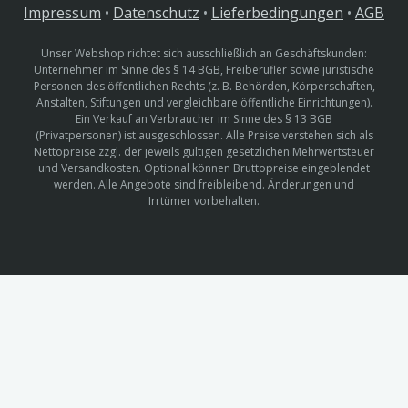
Impressum
•
Datenschutz
•
Lieferbedingungen
•
AGB
Unser Webshop richtet sich ausschließlich an Geschäftskunden:
Unternehmer im Sinne des § 14 BGB, Freiberufler sowie juristische
Personen des öffentlichen Rechts (z. B. Behörden, Körperschaften,
Anstalten, Stiftungen und vergleichbare öffentliche Einrichtungen).
Ein Verkauf an Verbraucher im Sinne des § 13 BGB
(Privatpersonen) ist ausgeschlossen. Alle Preise verstehen sich als
Nettopreise zzgl. der jeweils gültigen gesetzlichen Mehrwertsteuer
und Versandkosten. Optional können Bruttopreise eingeblendet
werden. Alle Angebote sind freibleibend. Änderungen und
Irrtümer vorbehalten.