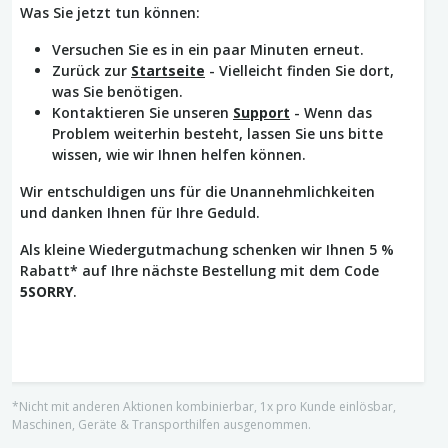
Was Sie jetzt tun können:
Versuchen Sie es in ein paar Minuten erneut.
Zurück zur
Startseite
- Vielleicht finden Sie dort,
was Sie benötigen.
Kontaktieren Sie unseren
Support
- Wenn das
Problem weiterhin besteht, lassen Sie uns bitte
wissen, wie wir Ihnen helfen können.
Wir entschuldigen uns für die Unannehmlichkeiten
und danken Ihnen für Ihre Geduld.
Als kleine Wiedergutmachung schenken wir Ihnen 5 %
Rabatt* auf Ihre nächste Bestellung mit dem Code
5SORRY
.
*Nicht mit anderen Aktionen kombinierbar, 1x pro Kunde einlösbar,
Maschinen, Geräte & Transporthilfen ausgenommen.