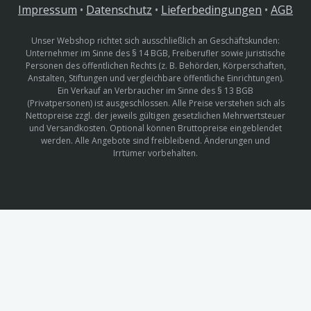
Impressum
•
Datenschutz
•
Lieferbedingungen
•
AGB
Unser Webshop richtet sich ausschließlich an Geschäftskunden:
Unternehmer im Sinne des § 14 BGB, Freiberufler sowie juristische
Personen des öffentlichen Rechts (z. B. Behörden, Körperschaften,
Anstalten, Stiftungen und vergleichbare öffentliche Einrichtungen).
Ein Verkauf an Verbraucher im Sinne des § 13 BGB
(Privatpersonen) ist ausgeschlossen. Alle Preise verstehen sich als
Nettopreise zzgl. der jeweils gültigen gesetzlichen Mehrwertsteuer
und Versandkosten. Optional können Bruttopreise eingeblendet
werden. Alle Angebote sind freibleibend. Änderungen und
Irrtümer vorbehalten.