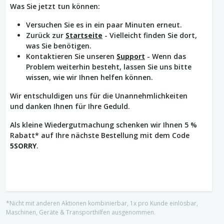
Was Sie jetzt tun können:
Versuchen Sie es in ein paar Minuten erneut.
Zurück zur
Startseite
- Vielleicht finden Sie dort,
was Sie benötigen.
Kontaktieren Sie unseren
Support
- Wenn das
Problem weiterhin besteht, lassen Sie uns bitte
wissen, wie wir Ihnen helfen können.
Wir entschuldigen uns für die Unannehmlichkeiten
und danken Ihnen für Ihre Geduld.
Als kleine Wiedergutmachung schenken wir Ihnen 5 %
Rabatt* auf Ihre nächste Bestellung mit dem Code
5SORRY
.
*Nicht mit anderen Aktionen kombinierbar, 1x pro Kunde einlösbar,
Maschinen, Geräte & Transporthilfen ausgenommen.