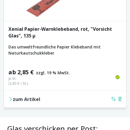
Xenial Papier-Warnklebeband, rot, "Vorsicht
Glas", 135 µ
Das umweltfreundliche Papier Klebeband mit
Naturkautschukkleber
ab
2,85 €
zzgl. 19 % MwSt.
je
St.
(
2,85 €
/
St.
)
zum Artikel
Vergleich
Merkl
Glas verschicken per Post: