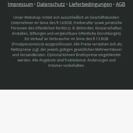
Impressum
•
Datenschutz
•
Lieferbedingungen
•
AGB
Unser Webshop richtet sich ausschließlich an Geschäftskunden:
Unternehmer im Sinne des § 14 BGB, Freiberufler sowie juristische
Personen des öffentlichen Rechts (z. B. Behörden, Körperschaften,
Anstalten, Stiftungen und vergleichbare öffentliche Einrichtungen).
Ein Verkauf an Verbraucher im Sinne des § 13 BGB
(Privatpersonen) ist ausgeschlossen. Alle Preise verstehen sich als
Nettopreise zzgl. der jeweils gültigen gesetzlichen Mehrwertsteuer
und Versandkosten. Optional können Bruttopreise eingeblendet
werden. Alle Angebote sind freibleibend. Änderungen und
Irrtümer vorbehalten.