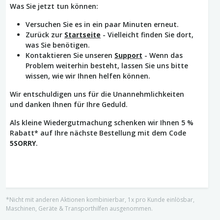
Was Sie jetzt tun können:
Versuchen Sie es in ein paar Minuten erneut.
Zurück zur
Startseite
- Vielleicht finden Sie dort,
was Sie benötigen.
Kontaktieren Sie unseren
Support
- Wenn das
Problem weiterhin besteht, lassen Sie uns bitte
wissen, wie wir Ihnen helfen können.
Wir entschuldigen uns für die Unannehmlichkeiten
und danken Ihnen für Ihre Geduld.
Als kleine Wiedergutmachung schenken wir Ihnen 5 %
Rabatt* auf Ihre nächste Bestellung mit dem Code
5SORRY
.
*Nicht mit anderen Aktionen kombinierbar, 1x pro Kunde einlösbar,
Maschinen, Geräte & Transporthilfen ausgenommen.