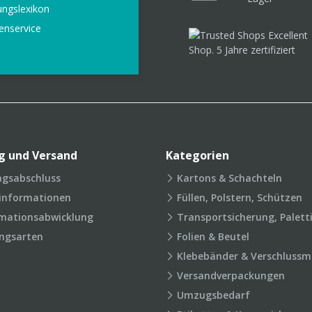
ungslexikon
enservice
g und Versand
Kategorien
agsabschluss
Kartons & Schachteln
rinformationen
Füllen, Polstern, Schützen
mationsabwicklung
Transportsicherung, Palett
ngsarten
Folien & Beutel
Klebebänder & Verschlussmi
Versandverpackungen
Umzugsbedarf