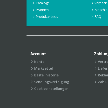
Kataloge
Verpack
Prämien
Maschin
Produktvideos
FAQ
Account
Zahlun
Konto
Vertr
Merkzettel
Liefe
Bestellhistorie
Rekla
Sendungsverfolgung
Zahlu
Cookieeinstellungen