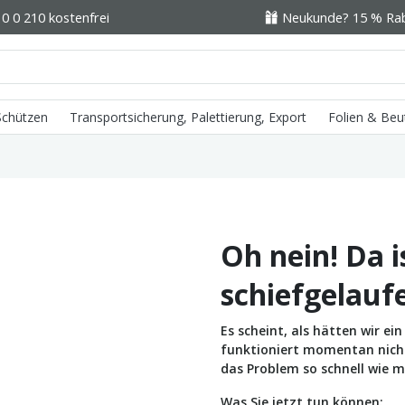
0 0 210 kostenfrei
Neukunde? 15 % Raba
 Schützen
Transportsicherung, Palettierung, Export
Folien & Beu
Oh nein! Da i
schiefgelauf
Es scheint, als hätten wir e
funktioniert momentan nicht 
das Problem so schnell wie m
Was Sie jetzt tun können: