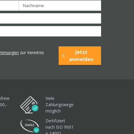
Jetzt
timmungen
zur Kenntnis
anmelden
freie
Viele
00,-
Zahlungswege
möglich
Zertifiziert
nach ISO 9001
+ 14001