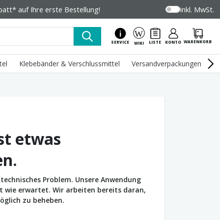
tt* auf Ihre erste Bestellung!
inkl. MwSt.
WARENKORB
SERVICE
LISTE
KONTO
WIKI
tel
Klebebänder & Verschlussmittel
Versandverpackungen
U
st etwas
en.
in technisches Problem. Unsere Anwendung
wie erwartet. Wir arbeiten bereits daran,
öglich zu beheben.