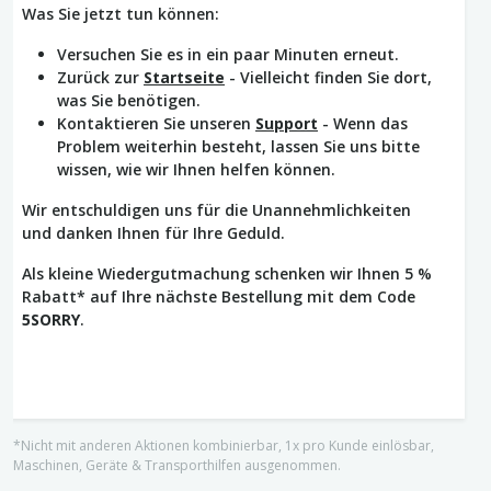
Was Sie jetzt tun können:
Versuchen Sie es in ein paar Minuten erneut.
Zurück zur
Startseite
- Vielleicht finden Sie dort,
was Sie benötigen.
Kontaktieren Sie unseren
Support
- Wenn das
Problem weiterhin besteht, lassen Sie uns bitte
wissen, wie wir Ihnen helfen können.
Wir entschuldigen uns für die Unannehmlichkeiten
und danken Ihnen für Ihre Geduld.
Als kleine Wiedergutmachung schenken wir Ihnen 5 %
Rabatt* auf Ihre nächste Bestellung mit dem Code
5SORRY
.
*Nicht mit anderen Aktionen kombinierbar, 1x pro Kunde einlösbar,
Maschinen, Geräte & Transporthilfen ausgenommen.