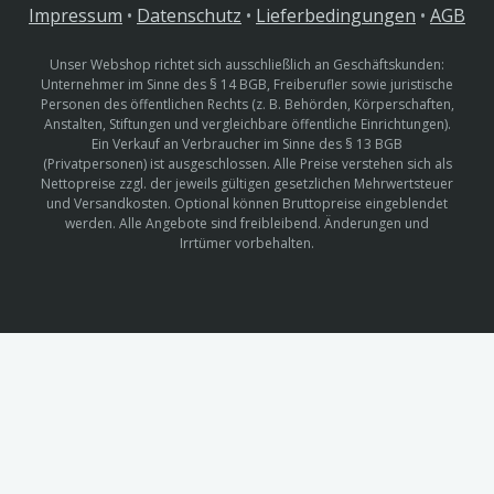
Impressum
•
Datenschutz
•
Lieferbedingungen
•
AGB
Unser Webshop richtet sich ausschließlich an Geschäftskunden:
Unternehmer im Sinne des § 14 BGB, Freiberufler sowie juristische
Personen des öffentlichen Rechts (z. B. Behörden, Körperschaften,
Anstalten, Stiftungen und vergleichbare öffentliche Einrichtungen).
Ein Verkauf an Verbraucher im Sinne des § 13 BGB
(Privatpersonen) ist ausgeschlossen. Alle Preise verstehen sich als
Nettopreise zzgl. der jeweils gültigen gesetzlichen Mehrwertsteuer
und Versandkosten. Optional können Bruttopreise eingeblendet
werden. Alle Angebote sind freibleibend. Änderungen und
Irrtümer vorbehalten.