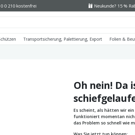
0 0 210 kostenfrei
Neukunde? 15 % Raba
 Schützen
Transportsicherung, Palettierung, Export
Folien & Beu
Oh nein! Da i
schiefgelauf
Es scheint, als hätten wir e
funktioniert momentan nicht 
das Problem so schnell wie m
Was Sie jetzt tun können: