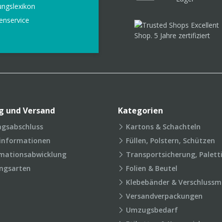
ungslexikon
enservice
g und Versand
Kategorien
agsabschluss
Kartons & Schachteln
rinformationen
Füllen, Polstern, Schützen
mationsabwicklung
Transportsicherung, Palett
ngsarten
Folien & Beutel
Klebebänder & Verschlussmi
Versandverpackungen
Umzugsbedarf