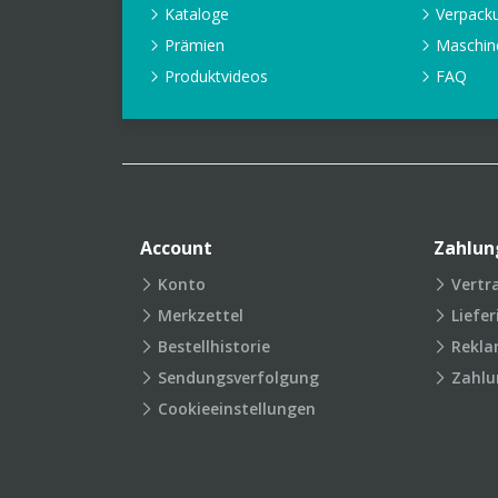
Kataloge
Verpack
Prämien
Maschin
Produktvideos
FAQ
Account
Zahlun
Konto
Vertr
Merkzettel
Liefe
Bestellhistorie
Rekla
Sendungsverfolgung
Zahlu
Cookieeinstellungen