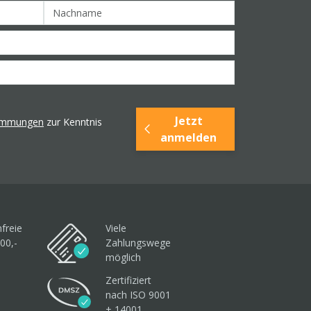
Jetzt
timmungen
zur Kenntnis
anmelden
freie
Viele
00,-
Zahlungswege
möglich
Zertifiziert
nach ISO 9001
+ 14001