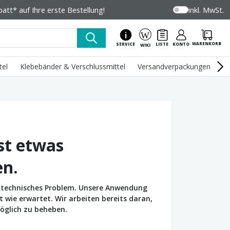
tt* auf Ihre erste Bestellung!
inkl. MwSt.
WARENKORB
SERVICE
LISTE
KONTO
WIKI
tel
Klebebänder & Verschlussmittel
Versandverpackungen
U
st etwas
en.
in technisches Problem. Unsere Anwendung
wie erwartet. Wir arbeiten bereits daran,
öglich zu beheben.