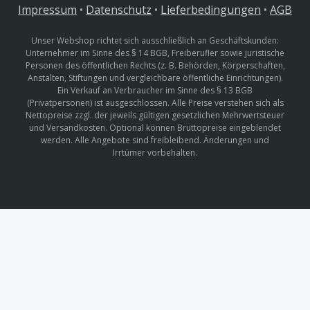
Impressum
•
Datenschutz
•
Lieferbedingungen
•
AGB
Unser Webshop richtet sich ausschließlich an Geschäftskunden:
Unternehmer im Sinne des § 14 BGB, Freiberufler sowie juristische
Personen des öffentlichen Rechts (z. B. Behörden, Körperschaften,
Anstalten, Stiftungen und vergleichbare öffentliche Einrichtungen).
Ein Verkauf an Verbraucher im Sinne des § 13 BGB
(Privatpersonen) ist ausgeschlossen. Alle Preise verstehen sich als
Nettopreise zzgl. der jeweils gültigen gesetzlichen Mehrwertsteuer
und Versandkosten. Optional können Bruttopreise eingeblendet
werden. Alle Angebote sind freibleibend. Änderungen und
Irrtümer vorbehalten.