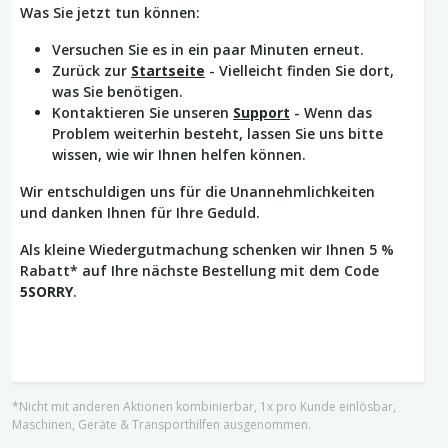
Was Sie jetzt tun können:
Versuchen Sie es in ein paar Minuten erneut.
Zurück zur
Startseite
- Vielleicht finden Sie dort,
was Sie benötigen.
Kontaktieren Sie unseren
Support
- Wenn das
Problem weiterhin besteht, lassen Sie uns bitte
wissen, wie wir Ihnen helfen können.
Wir entschuldigen uns für die Unannehmlichkeiten
und danken Ihnen für Ihre Geduld.
Als kleine Wiedergutmachung schenken wir Ihnen 5 %
Rabatt* auf Ihre nächste Bestellung mit dem Code
5SORRY
.
*Nicht mit anderen Aktionen kombinierbar, 1x pro Kunde einlösbar,
Maschinen, Geräte & Transporthilfen ausgenommen.