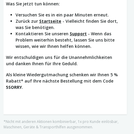
Was Sie jetzt tun können:
Versuchen Sie es in ein paar Minuten erneut.
Zurück zur
Startseite
- Vielleicht finden Sie dort,
was Sie benötigen.
Kontaktieren Sie unseren
Support
- Wenn das
Problem weiterhin besteht, lassen Sie uns bitte
wissen, wie wir Ihnen helfen können.
Wir entschuldigen uns für die Unannehmlichkeiten
und danken Ihnen für Ihre Geduld.
Als kleine Wiedergutmachung schenken wir Ihnen 5 %
Rabatt* auf Ihre nächste Bestellung mit dem Code
5SORRY
.
*Nicht mit anderen Aktionen kombinierbar, 1x pro Kunde einlösbar,
Maschinen, Geräte & Transporthilfen ausgenommen.