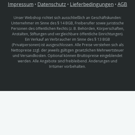
Impressum
•
Datenschutz
•
Lieferbedingungen
•
AGB
Unser Webshop richtet sich ausschließlich an Geschäftskunden:
Unternehmer im Sinne des § 14 BGB, Freiberufler sowie juristische
Personen des öffentlichen Rechts (z. B. Behörden, Körperschaften,
Anstalten, Stiftungen und vergleichbare öffentliche Einrichtungen).
Ein Verkauf an Verbraucher im Sinne des § 13 BGB
(Privatpersonen) ist ausgeschlossen. Alle Preise verstehen sich als
Nettopreise zzgl. der jeweils gültigen gesetzlichen Mehrwertsteuer
und Versandkosten. Optional können Bruttopreise eingeblendet
werden. Alle Angebote sind freibleibend. Änderungen und
Irrtümer vorbehalten.