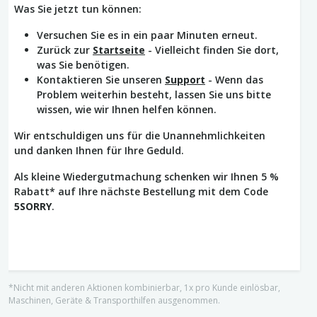
Was Sie jetzt tun können:
Versuchen Sie es in ein paar Minuten erneut.
Zurück zur
Startseite
- Vielleicht finden Sie dort,
was Sie benötigen.
Kontaktieren Sie unseren
Support
- Wenn das
Problem weiterhin besteht, lassen Sie uns bitte
wissen, wie wir Ihnen helfen können.
Wir entschuldigen uns für die Unannehmlichkeiten
und danken Ihnen für Ihre Geduld.
Als kleine Wiedergutmachung schenken wir Ihnen 5 %
Rabatt* auf Ihre nächste Bestellung mit dem Code
5SORRY
.
*Nicht mit anderen Aktionen kombinierbar, 1x pro Kunde einlösbar,
Maschinen, Geräte & Transporthilfen ausgenommen.